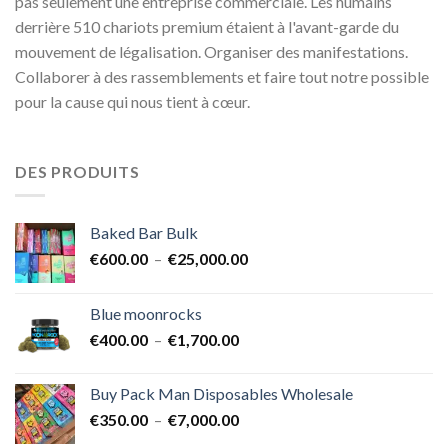
pas seulement une entreprise commerciale. Les humains
derrière 510 chariots premium étaient à l'avant-garde du
mouvement de légalisation. Organiser des manifestations.
Collaborer à des rassemblements et faire tout notre possible
pour la cause qui nous tient à cœur.
DES PRODUITS
Baked Bar Bulk
Plage
€
600.00
–
€
25,000.00
de
prix :
Blue moonrocks
€600.00
Plage
€
400.00
–
€
1,700.00
à
de
€25,000.00
prix :
Buy Pack Man Disposables Wholesale
€400.00
Plage
€
350.00
–
€
7,000.00
à
de
€1,700.00