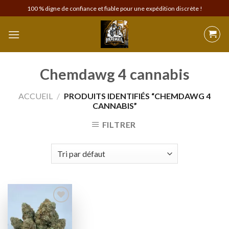
Skip
100 % digne de confiance et fiable pour une expédition discrète !
to
content
Chemdawg 4 cannabis
ACCUEIL
/
PRODUITS IDENTIFIÉS “CHEMDAWG 4
CANNABIS”
FILTRER
Add to