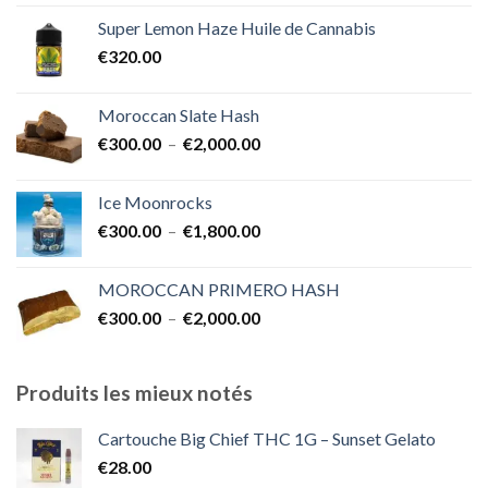
prix :
Super Lemon Haze Huile de Cannabis
€350.00
€
320.00
à
€7,000.00
Moroccan Slate Hash
Plage
€
300.00
–
€
2,000.00
de
prix :
Ice Moonrocks
€300.00
Plage
€
300.00
–
€
1,800.00
à
de
€2,000.00
prix :
MOROCCAN PRIMERO HASH
€300.00
Plage
€
300.00
–
€
2,000.00
à
de
€1,800.00
prix :
€300.00
Produits les mieux notés
à
€2,000.00
Cartouche Big Chief THC 1G – Sunset Gelato
€
28.00