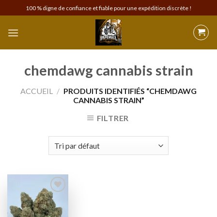
Skip
100 % digne de confiance et fiable pour une expédition discrète !
to
content
chemdawg cannabis strain
ACCUEIL
/
PRODUITS IDENTIFIÉS “CHEMDAWG
CANNABIS STRAIN”
FILTRER
Add to