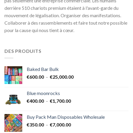
pas seulement une entreprise commerciale. Les humains
derrière 510 chariots premium étaient à l'avant-garde du
mouvement de légalisation. Organiser des manifestations.
Collaborer à des rassemblements et faire tout notre possible
pour la cause qui nous tient à cœur.
DES PRODUITS
Baked Bar Bulk
Plage
€
600.00
–
€
25,000.00
de
prix :
Blue moonrocks
€600.00
Plage
€
400.00
–
€
1,700.00
à
de
€25,000.00
prix :
Buy Pack Man Disposables Wholesale
€400.00
Plage
€
350.00
–
€
7,000.00
à
de
€1,700.00