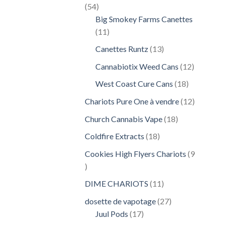
54
54
produits
Big Smokey Farms Canettes
11
11
produits
13
Canettes Runtz
13
produits
12
Cannabiotix Weed Cans
12
produits
18
West Coast Cure Cans
18
produits
12
Chariots Pure One à vendre
12
produits
18
Church Cannabis Vape
18
produits
18
Coldfire Extracts
18
produits
Cookies High Flyers Chariots
9
9
produits
11
DIME CHARIOTS
11
produits
27
dosette de vapotage
27
17
produits
Juul Pods
17
produits