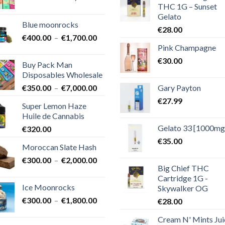
THC 1G – Sunset
de
Gelato
prix :
Blue moonrocks
€600.00
€
28.00
Plage
€
400.00
–
€
1,700.00
à
Pink Champagne
de
€25,000.00
prix :
€
30.00
Buy Pack Man
€400.00
Disposables Wholesale
à
Plage
Gary Payton
€
350.00
–
€
7,000.00
€1,700.00
de
€
27.99
Super Lemon Haze
prix :
Huile de Cannabis
€350.00
Gelato 33 [1000mg
€
320.00
à
€7,000.00
€
35.00
Moroccan Slate Hash
Plage
€
300.00
–
€
2,000.00
Big Chief THC
de
Cartridge 1G -
prix :
Ice Moonrocks
Skywalker OG
€300.00
Plage
€
300.00
–
€
1,800.00
€
28.00
à
de
€2,000.00
Cream N' Mints Jui
prix :