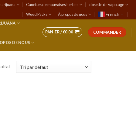
marijuana
Canettes de mauvaises herbes
dosette de vapotage
French
Weed Packs
À propos de nous
▼
RIJUANA
PANIER /
€
0.00
COMMANDER
ROPOS DE NOUS
sultat