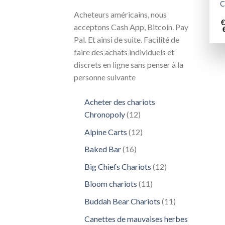
C
Acheteurs américains, nous
€
acceptons Cash App, Bitcoin. Pay
Pal. Et ainsi de suite. Facilité de
faire des achats individuels et
discrets en ligne sans penser à la
personne suivante
Acheter des chariots
12
Chronopoly
12
produits
12
Alpine Carts
12
produits
16
Baked Bar
16
produits
12
Big Chiefs Chariots
12
produits
11
Bloom chariots
11
produits
11
Buddah Bear Chariots
11
produits
Canettes de mauvaises herbes