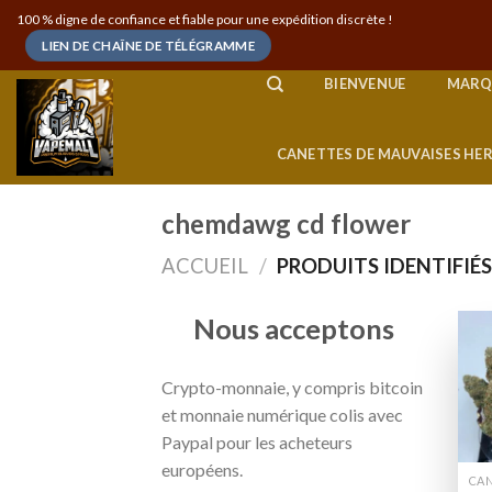
Skip
100 % digne de confiance et fiable pour une expédition discrète !
to
LIEN DE CHAÎNE DE TÉLÉGRAMME
content
BIENVENUE
MARQ
CANETTES DE MAUVAISES HE
chemdawg cd flower
ACCUEIL
/
PRODUITS IDENTIFIÉ
Nous acceptons
Crypto-monnaie, y compris bitcoin
et monnaie numérique colis avec
Paypal pour les acheteurs
européens.