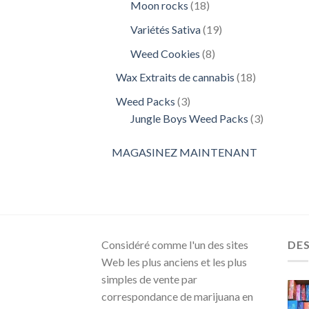
18
Moon rocks
18
produits
19
Variétés Sativa
19
produits
8
Weed Cookies
8
produits
18
Wax Extraits de cannabis
18
produits
3
Weed Packs
3
produits
3
Jungle Boys Weed Packs
3
produits
MAGASINEZ MAINTENANT
Considéré comme l'un des sites
DE
Web les plus anciens et les plus
simples de vente par
correspondance de marijuana en