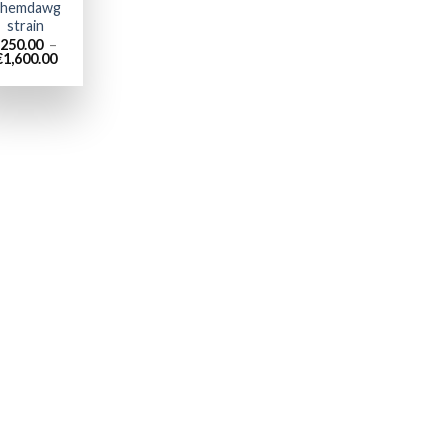
hemdawg
strain
250.00
–
Plage
€
1,600.00
de
prix :
€250.00
à
€1,600.00