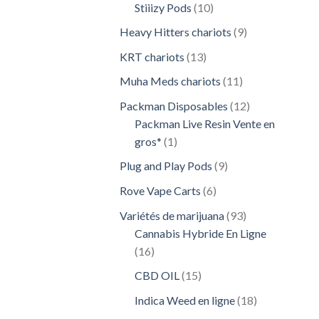
10
Stiiizy Pods
10
produits
9
Heavy Hitters chariots
9
produits
13
KRT chariots
13
produits
11
Muha Meds chariots
11
produits
12
Packman Disposables
12
produits
Packman Live Resin Vente en
1
gros*
1
produit
9
Plug and Play Pods
9
produits
6
Rove Vape Carts
6
produits
93
Variétés de marijuana
93
produits
Cannabis Hybride En Ligne
16
16
produits
15
CBD OIL
15
produits
18
Indica Weed en ligne
18
produits