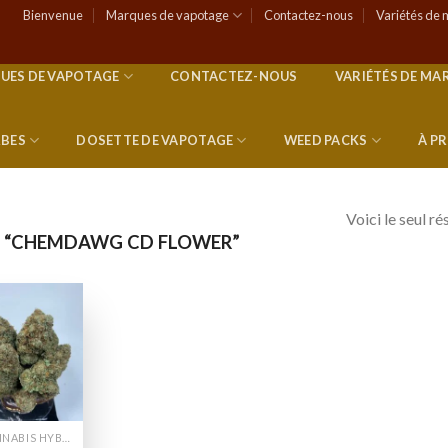
Bienvenue
Marques de vapotage
Contactez-nous
Variétés de 
UES DE VAPOTAGE
CONTACTEZ-NOUS
VARIÉTÉS DE MA
RBES
DOSETTE DE VAPOTAGE
WEED PACKS
À P
Voici le seul ré
S “CHEMDAWG CD FLOWER”
Add to
wishlist
CANNABIS HYBRIDE EN LIGNE