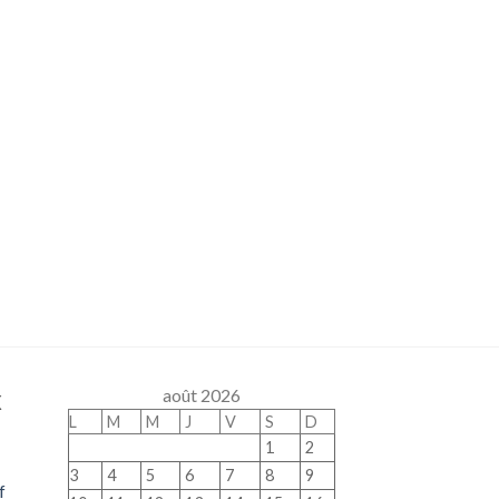
x
août 2026
L
M
M
J
V
S
D
1
2
3
4
5
6
7
8
9
f