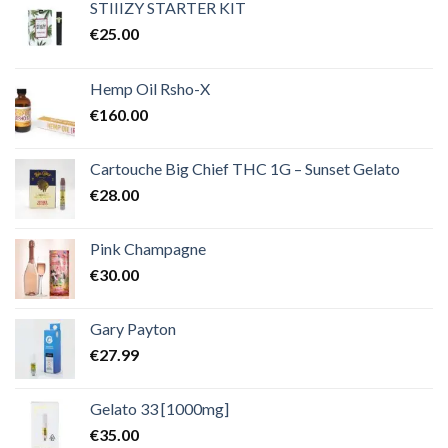
€2,000.00
STIIIZY STARTER KIT
€
25.00
Hemp Oil Rsho-X
€
160.00
Cartouche Big Chief THC 1G – Sunset Gelato
€
28.00
Pink Champagne
€
30.00
Gary Payton
€
27.99
Gelato 33 [1000mg]
€
35.00