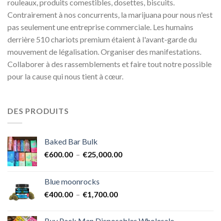
rouleaux, produits comestibles, dosettes, biscuits.
Contrairement à nos concurrents, la marijuana pour nous n'est
pas seulement une entreprise commerciale. Les humains
derrière 510 chariots premium étaient à l'avant-garde du
mouvement de légalisation. Organiser des manifestations.
Collaborer à des rassemblements et faire tout notre possible
pour la cause qui nous tient à cœur.
DES PRODUITS
Baked Bar Bulk
Plage
€
600.00
–
€
25,000.00
de
prix :
Blue moonrocks
€600.00
Plage
€
400.00
–
€
1,700.00
à
de
€25,000.00
prix :
Buy Pack Man Disposables Wholesale