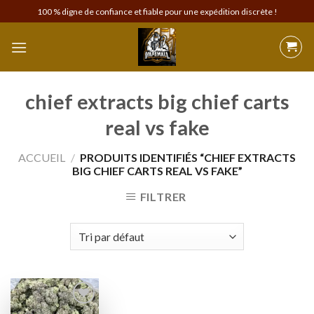
Skip
100 % digne de confiance et fiable pour une expédition discrète !
to
content
chief extracts big chief carts
real vs fake
ACCUEIL
/
PRODUITS IDENTIFIÉS “CHIEF EXTRACTS
BIG CHIEF CARTS REAL VS FAKE”
FILTRER