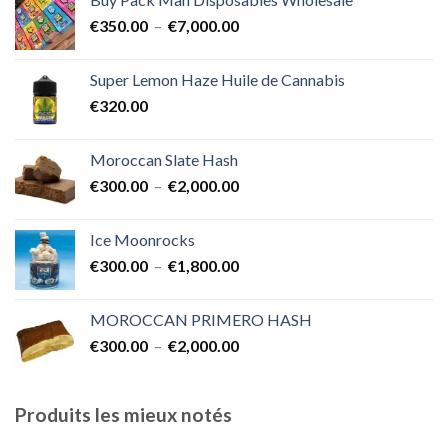
€400.00
Plage
€
350.00
–
€
7,000.00
à
de
€1,700.00
prix :
Super Lemon Haze Huile de Cannabis
€350.00
€
320.00
à
€7,000.00
Moroccan Slate Hash
Plage
€
300.00
–
€
2,000.00
de
prix :
Ice Moonrocks
€300.00
Plage
€
300.00
–
€
1,800.00
à
de
€2,000.00
prix :
MOROCCAN PRIMERO HASH
€300.00
Plage
€
300.00
–
€
2,000.00
à
de
€1,800.00
prix :
€300.00
Produits les mieux notés
à