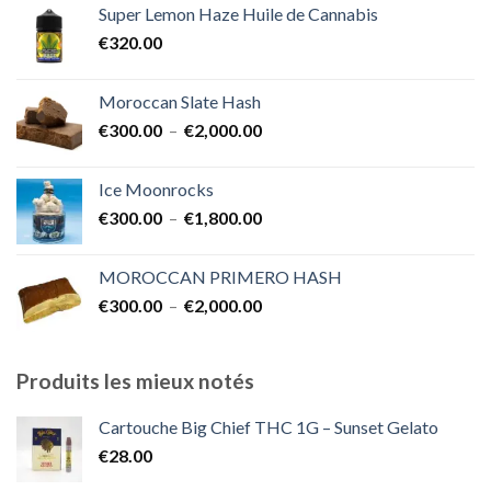
Super Lemon Haze Huile de Cannabis
€350.00
€
320.00
à
€7,000.00
Moroccan Slate Hash
Plage
€
300.00
–
€
2,000.00
de
prix :
Ice Moonrocks
€300.00
Plage
€
300.00
–
€
1,800.00
à
de
€2,000.00
prix :
MOROCCAN PRIMERO HASH
€300.00
Plage
€
300.00
–
€
2,000.00
à
de
€1,800.00
prix :
€300.00
Produits les mieux notés
à
€2,000.00
Cartouche Big Chief THC 1G – Sunset Gelato
€
28.00