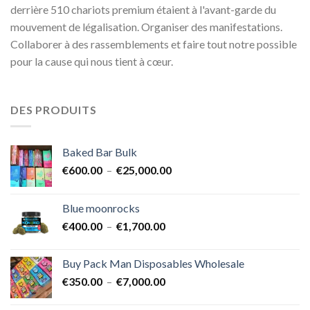
derrière 510 chariots premium étaient à l'avant-garde du
mouvement de légalisation. Organiser des manifestations.
Collaborer à des rassemblements et faire tout notre possible
pour la cause qui nous tient à cœur.
DES PRODUITS
Baked Bar Bulk
Plage
€
600.00
–
€
25,000.00
de
prix :
Blue moonrocks
€600.00
Plage
€
400.00
–
€
1,700.00
à
de
€25,000.00
prix :
Buy Pack Man Disposables Wholesale
€400.00
Plage
€
350.00
–
€
7,000.00
à
de
€1,700.00
prix :