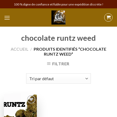
Skip
100 % digne de confiance et fiable pour une expédition discrète !
to
content
chocolate runtz weed
ACCUEIL
/
PRODUITS IDENTIFIÉS “CHOCOLATE
RUNTZ WEED”
FILTRER
Add to