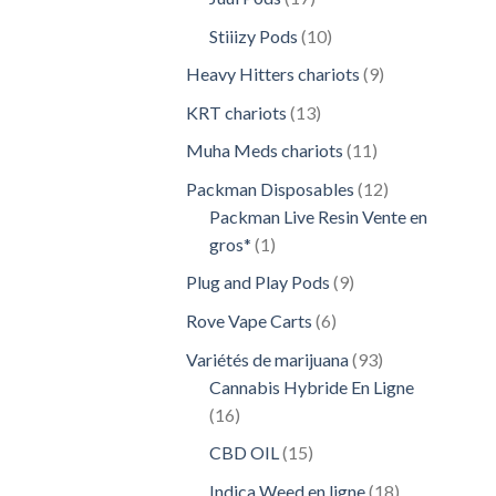
produits
10
Stiiizy Pods
10
produits
9
Heavy Hitters chariots
9
produits
13
KRT chariots
13
produits
11
Muha Meds chariots
11
produits
12
Packman Disposables
12
produits
Packman Live Resin Vente en
1
gros*
1
produit
9
Plug and Play Pods
9
produits
6
Rove Vape Carts
6
produits
93
Variétés de marijuana
93
produits
Cannabis Hybride En Ligne
16
16
produits
15
CBD OIL
15
produits
18
Indica Weed en ligne
18