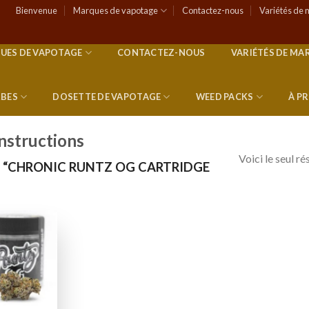
Bienvenue
Marques de vapotage
Contactez-nous
Variétés de 
UES DE VAPOTAGE
CONTACTEZ-NOUS
VARIÉTÉS DE MA
RBES
DOSETTE DE VAPOTAGE
WEED PACKS
À P
instructions
Voici le seul ré
S “CHRONIC RUNTZ OG CARTRIDGE
Add to
wishlist