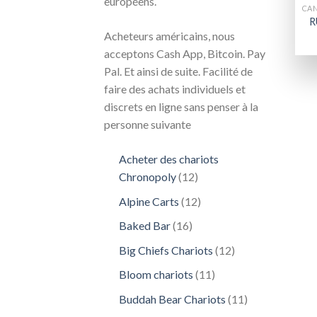
européens.
R
Acheteurs américains, nous
acceptons Cash App, Bitcoin. Pay
Pal. Et ainsi de suite. Facilité de
faire des achats individuels et
discrets en ligne sans penser à la
personne suivante
Acheter des chariots
12
Chronopoly
12
produits
12
Alpine Carts
12
produits
16
Baked Bar
16
produits
12
Big Chiefs Chariots
12
produits
11
Bloom chariots
11
produits
11
Buddah Bear Chariots
11
produits