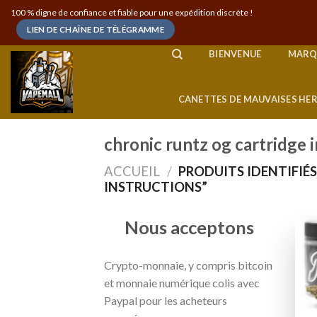
Skip
100 % digne de confiance et fiable pour une expédition discrète !
to
LIEN DE CHAÎNE DE TÉLÉGRAMME
content
BIENVENUE
MARQ
CANETTES DE MAUVAISES HE
chronic runtz og cartridge 
ACCUEIL
/
PRODUITS IDENTIFIÉ
INSTRUCTIONS”
Nous acceptons
Crypto-monnaie, y compris bitcoin
et monnaie numérique colis avec
Paypal pour les acheteurs