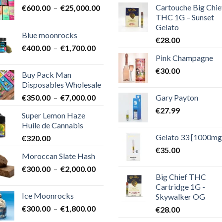
Cartouche Big Chie
Plage
€
600.00
–
€
25,000.00
THC 1G – Sunset
de
Gelato
prix :
Blue moonrocks
€600.00
€
28.00
Plage
€
400.00
–
€
1,700.00
à
Pink Champagne
de
€25,000.00
prix :
€
30.00
Buy Pack Man
€400.00
Disposables Wholesale
à
Plage
Gary Payton
€
350.00
–
€
7,000.00
€1,700.00
de
€
27.99
Super Lemon Haze
prix :
Huile de Cannabis
€350.00
Gelato 33 [1000mg
€
320.00
à
€7,000.00
€
35.00
Moroccan Slate Hash
Plage
€
300.00
–
€
2,000.00
Big Chief THC
de
Cartridge 1G -
prix :
Ice Moonrocks
Skywalker OG
€300.00
Plage
€
300.00
–
€
1,800.00
€
28.00
à
de
€2,000.00