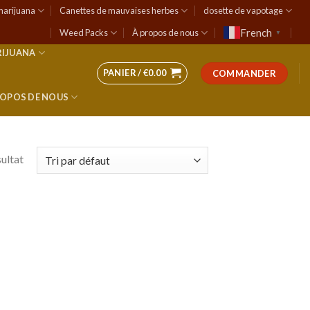
marijuana
Canettes de mauvaises herbes
dosette de vapotage
French
Weed Packs
À propos de nous
▼
RIJUANA
PANIER /
€
0.00
COMMANDER
ROPOS DE NOUS
sultat