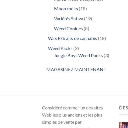
produits
18
Moon rocks
18
produits
19
Variétés Sativa
19
produits
8
Weed Cookies
8
produits
18
Wax Extraits de cannabis
18
produits
3
Weed Packs
3
produits
3
Jungle Boys Weed Packs
3
produits
MAGASINEZ MAINTENANT
Considéré comme l'un des sites
DE
Web les plus anciens et les plus
simples de vente par