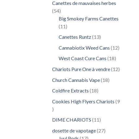
Canettes de mauvaises herbes
54
54
produits
Big Smokey Farms Canettes
11
11
produits
13
Canettes Runtz
13
produits
12
Cannabiotix Weed Cans
12
produits
18
West Coast Cure Cans
18
produits
12
Chariots Pure One à vendre
12
produits
18
Church Cannabis Vape
18
produits
18
Coldfire Extracts
18
produits
Cookies High Flyers Chariots
9
9
produits
11
DIME CHARIOTS
11
produits
27
dosette de vapotage
27
17
produits
Juul Pods
17