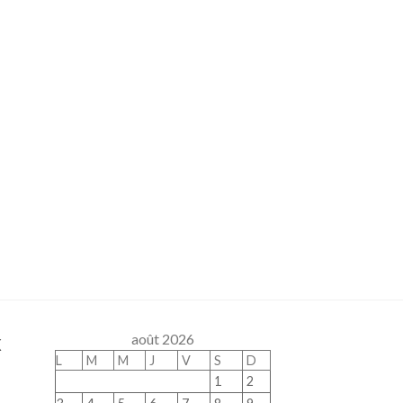
x
août 2026
L
M
M
J
V
S
D
1
2