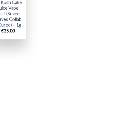
 Kush Cake
uice Vape
art (Seven
aves Collab
Cured) – 1g
€
35.00