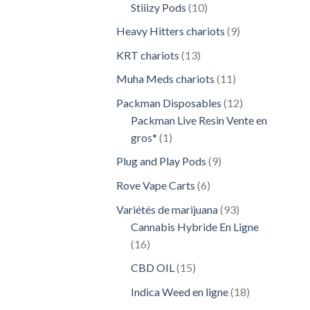
10
Stiiizy Pods
10
produits
9
Heavy Hitters chariots
9
produits
13
KRT chariots
13
produits
11
Muha Meds chariots
11
produits
12
Packman Disposables
12
produits
Packman Live Resin Vente en
1
gros*
1
produit
9
Plug and Play Pods
9
produits
6
Rove Vape Carts
6
produits
93
Variétés de marijuana
93
produits
Cannabis Hybride En Ligne
16
16
produits
15
CBD OIL
15
produits
18
Indica Weed en ligne
18
produits