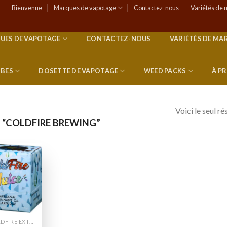
Bienvenue
Marques de vapotage
Contactez-nous
Variétés de 
UES DE VAPOTAGE
CONTACTEZ-NOUS
VARIÉTÉS DE MA
RBES
DOSETTE DE VAPOTAGE
WEED PACKS
À P
Voici le seul ré
 “COLDFIRE BREWING”
Add to
wishlist
COLDFIRE EXTRACTS