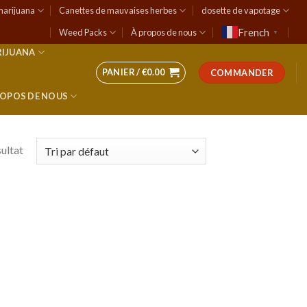
marijuana
Canettes de mauvaises herbes
dosette de vapotage
French
Weed Packs
À propos de nous
▼
RIJUANA
PANIER /
€
0.00
COMMANDER
ROPOS DE NOUS
sultat