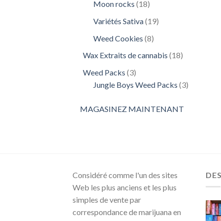
18
Moon rocks
18
produits
19
Variétés Sativa
19
produits
8
Weed Cookies
8
produits
18
Wax Extraits de cannabis
18
produits
3
Weed Packs
3
produits
3
Jungle Boys Weed Packs
3
produits
MAGASINEZ MAINTENANT
Considéré comme l'un des sites
DE
Web les plus anciens et les plus
simples de vente par
correspondance de marijuana en