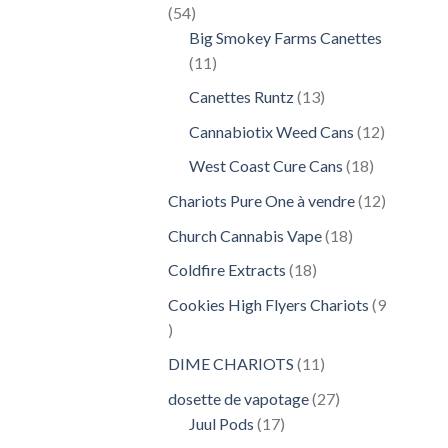
54
54
produits
Big Smokey Farms Canettes
11
11
produits
13
Canettes Runtz
13
produits
12
Cannabiotix Weed Cans
12
produits
18
West Coast Cure Cans
18
produits
12
Chariots Pure One à vendre
12
produits
18
Church Cannabis Vape
18
produits
18
Coldfire Extracts
18
produits
Cookies High Flyers Chariots
9
9
produits
11
DIME CHARIOTS
11
produits
27
dosette de vapotage
27
17
produits
Juul Pods
17
produits