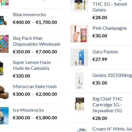
THC 1G – Sunset
de
Gelato
prix :
Blue moonrocks
€600.00
€
28.00
Plage
€
400.00
–
€
1,700.00
à
Pink Champagne
de
€25,000.00
prix :
€
30.00
Buy Pack Man
€400.00
Disposables Wholesale
à
Plage
Gary Payton
€
350.00
–
€
7,000.00
€1,700.00
de
€
27.99
Super Lemon Haze
prix :
Huile de Cannabis
€350.00
Gelato 33 [1000mg
€
320.00
à
€7,000.00
€
35.00
Moroccan Slate Hash
Plage
€
300.00
–
€
2,000.00
Big Chief THC
de
Cartridge 1G -
prix :
Ice Moonrocks
Skywalker OG
€300.00
Plage
€
300.00
–
€
1,800.00
€
28.00
à
de
€2,000.00
Cream N' Mints Jui
prix :