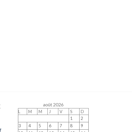
x
août 2026
L
M
M
J
V
S
D
1
2
3
4
5
6
7
8
9
f