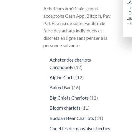
LA
J
Acheteurs américains, nous
C
acceptons Cash App, Bitcoin. Pay
Le
Pal. Et ainsi de suite. Facilité de
– 
faire des achats individuels et
discrets en ligne sans penser à la
personne suivante
Acheter des chariots
12
Chronopoly
12
produits
12
Alpine Carts
12
produits
16
Baked Bar
16
produits
12
Big Chiefs Chariots
12
produits
11
Bloom chariots
11
produits
11
Buddah Bear Chariots
11
produits
Canettes de mauvaises herbes