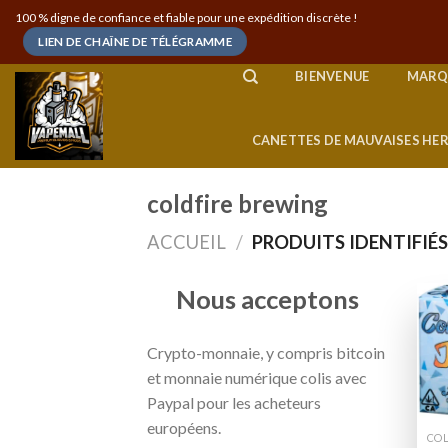
Skip
100 % digne de confiance et fiable pour une expédition discrète !
to
LIEN DE CHAÎNE DE TÉLÉGRAMME
content
BIENVENUE
MARQ
CANETTES DE MAUVAISES HE
coldfire brewing
ACCUEIL
/
PRODUITS IDENTIFIÉS
Nous acceptons
Crypto-monnaie, y compris bitcoin
et monnaie numérique colis avec
Paypal pour les acheteurs
européens.