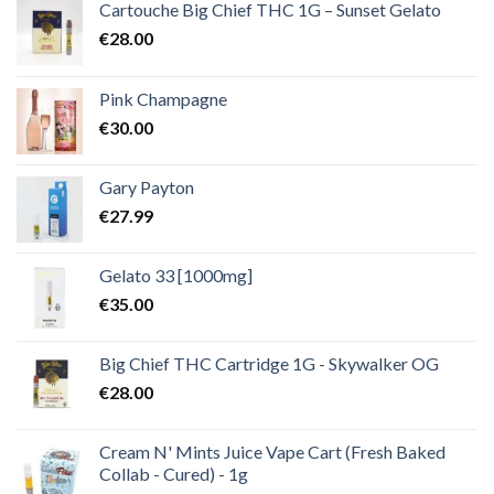
€2,000.00
Cartouche Big Chief THC 1G – Sunset Gelato
€
28.00
Pink Champagne
€
30.00
Gary Payton
€
27.99
Gelato 33 [1000mg]
€
35.00
Big Chief THC Cartridge 1G - Skywalker OG
€
28.00
Cream N' Mints Juice Vape Cart (Fresh Baked
Collab - Cured) - 1g