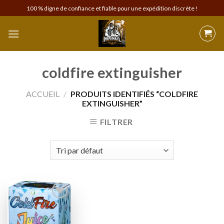
Skip
100 % digne de confiance et fiable pour une expédition discrète !
to
content
coldfire extinguisher
ACCUEIL
/
PRODUITS IDENTIFIÉS “COLDFIRE
EXTINGUISHER”
FILTRER
Add to