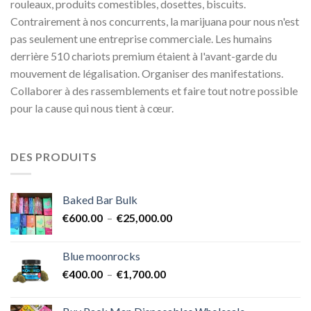
rouleaux, produits comestibles, dosettes, biscuits.
Contrairement à nos concurrents, la marijuana pour nous n'est
pas seulement une entreprise commerciale. Les humains
derrière 510 chariots premium étaient à l'avant-garde du
mouvement de légalisation. Organiser des manifestations.
Collaborer à des rassemblements et faire tout notre possible
pour la cause qui nous tient à cœur.
DES PRODUITS
Baked Bar Bulk
Plage
€
600.00
–
€
25,000.00
de
prix :
Blue moonrocks
€600.00
Plage
€
400.00
–
€
1,700.00
à
de
€25,000.00
prix :