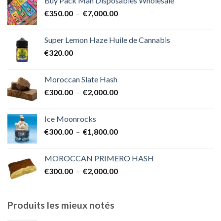
Buy Pack Man Disposables Wholesale
€400.00
Plage
€
350.00
–
€
7,000.00
à
de
€1,700.00
prix :
Super Lemon Haze Huile de Cannabis
€350.00
€
320.00
à
€7,000.00
Moroccan Slate Hash
Plage
€
300.00
–
€
2,000.00
de
prix :
Ice Moonrocks
€300.00
Plage
€
300.00
–
€
1,800.00
à
de
€2,000.00
prix :
MOROCCAN PRIMERO HASH
€300.00
Plage
€
300.00
–
€
2,000.00
à
de
€1,800.00
prix :
€300.00
Produits les mieux notés
à