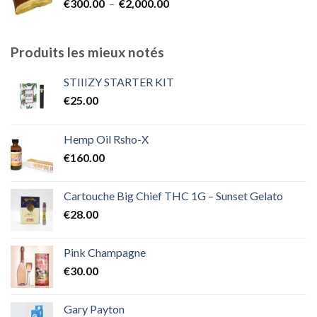
Plage
€
300.00
–
€
2,000.00
à
de
€1,800.00
prix :
€300.00
Produits les mieux notés
à
€2,000.00
STIIIZY STARTER KIT
€
25.00
Hemp Oil Rsho-X
€
160.00
Cartouche Big Chief THC 1G – Sunset Gelato
€
28.00
Pink Champagne
€
30.00
Gary Payton