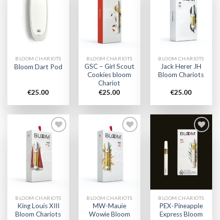
Add to
Add to
Add to
wishlist
wishlist
wishlist
BLOOM CHARIOTS
BLOOM CHARIOTS
BLOOM CHARIOTS
GSC – Girl Scout
Jack Herer JH
Bloom Dart Pod
Cookies bloom
Bloom Chariots
Chariot
€
25.00
€
25.00
€
25.00
Add to
Add to
Add to
wishlist
wishlist
wishlist
BLOOM CHARIOTS
BLOOM CHARIOTS
BLOOM CHARIOTS
King Louis XIII
MW-Mauie
PEX-Pineapple
Bloom Chariots
Wowie Bloom
Express Bloom