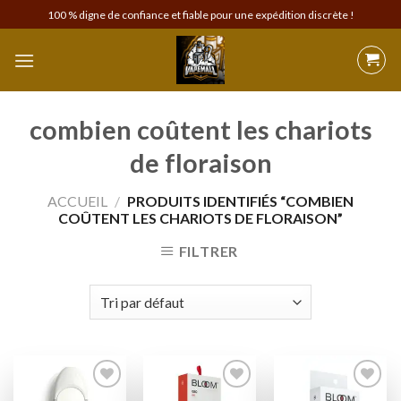
Skip
100 % digne de confiance et fiable pour une expédition discrète !
to
content
combien coûtent les chariots
de floraison
ACCUEIL
/
PRODUITS IDENTIFIÉS “COMBIEN
COÛTENT LES CHARIOTS DE FLORAISON”
FILTRER