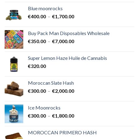
prix :
Blue moonrocks
€600.00
Plage
€
400.00
–
€
1,700.00
à
de
€25,000.00
prix :
Buy Pack Man Disposables Wholesale
€400.00
Plage
€
350.00
–
€
7,000.00
à
de
€1,700.00
prix :
Super Lemon Haze Huile de Cannabis
€350.00
€
320.00
à
€7,000.00
Moroccan Slate Hash
Plage
€
300.00
–
€
2,000.00
de
prix :
Ice Moonrocks
€300.00
Plage
€
300.00
–
€
1,800.00
à
de
€2,000.00
prix :
MOROCCAN PRIMERO HASH
€300.00