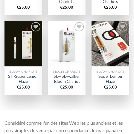
Chariots
Chariots
€
25.00
€
25.00
€
25.00
Add to
Add to
Add to
wishlist
wishlist
wishlist
BLOOM CHARIOTS
BLOOM CHARIOTS
BLOOM CHARIOTS
Sih-Super Lemon
Sky-Skywalker
Super Lemon
Haze
Bloom Chariot
Haze
€
25.00
€
25.00
€
25.00
Considéré comme l'un des sites Web les plus anciens et les
plus simples de vente par correspondance de marijuana en