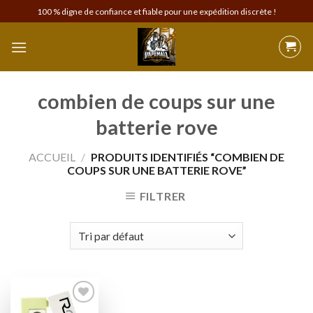
Skip
100 % digne de confiance et fiable pour une expédition discrète !
to
content
combien de coups sur une
batterie rove
ACCUEIL
/
PRODUITS IDENTIFIÉS “COMBIEN DE
COUPS SUR UNE BATTERIE ROVE”
FILTRER