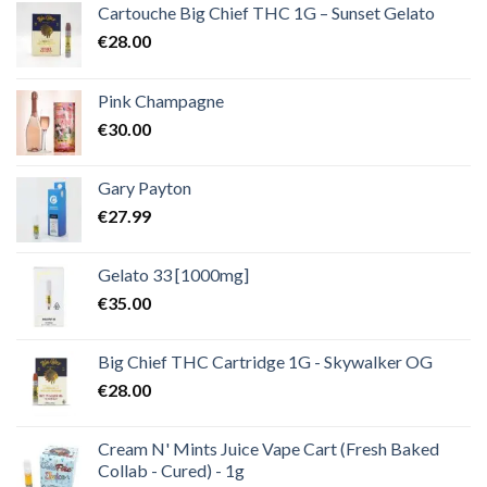
€2,000.00
Cartouche Big Chief THC 1G – Sunset Gelato
€
28.00
Pink Champagne
€
30.00
Gary Payton
€
27.99
Gelato 33 [1000mg]
€
35.00
Big Chief THC Cartridge 1G - Skywalker OG
€
28.00
Cream N' Mints Juice Vape Cart (Fresh Baked
Collab - Cured) - 1g