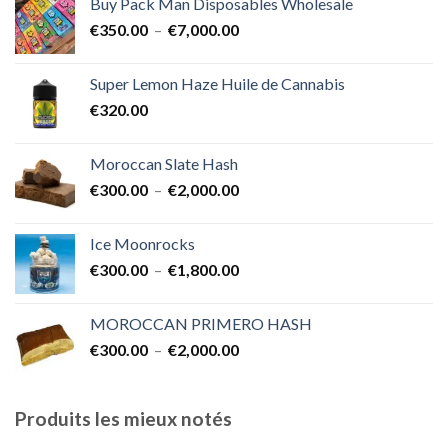
Buy Pack Man Disposables Wholesale
€400.00
Plage
€
350.00
–
€
7,000.00
à
de
€1,700.00
prix :
Super Lemon Haze Huile de Cannabis
€350.00
€
320.00
à
€7,000.00
Moroccan Slate Hash
Plage
€
300.00
–
€
2,000.00
de
prix :
Ice Moonrocks
€300.00
Plage
€
300.00
–
€
1,800.00
à
de
€2,000.00
prix :
MOROCCAN PRIMERO HASH
€300.00
Plage
€
300.00
–
€
2,000.00
à
de
€1,800.00
prix :
€300.00
Produits les mieux notés
à