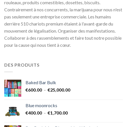
rouleaux, produits comestibles, dosettes, biscuits.
Contrairement à nos concurrents, la marijuana pour nous n'est
pas seulement une entreprise commerciale. Les humains
derrière 510 chariots premium étaient à l'avant-garde du
mouvement de légalisation. Organiser des manifestations.
Collaborer à des rassemblements et faire tout notre possible
pour la cause qui nous tient à cœur.
DES PRODUITS
Baked Bar Bulk
Plage
€
600.00
–
€
25,000.00
de
prix :
Blue moonrocks
€600.00
Plage
€
400.00
–
€
1,700.00
à
de
€25,000.00
prix :