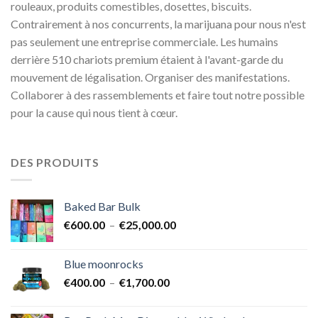
rouleaux, produits comestibles, dosettes, biscuits.
Contrairement à nos concurrents, la marijuana pour nous n'est
pas seulement une entreprise commerciale. Les humains
derrière 510 chariots premium étaient à l'avant-garde du
mouvement de légalisation. Organiser des manifestations.
Collaborer à des rassemblements et faire tout notre possible
pour la cause qui nous tient à cœur.
DES PRODUITS
Baked Bar Bulk
Plage
€
600.00
–
€
25,000.00
de
prix :
Blue moonrocks
€600.00
Plage
€
400.00
–
€
1,700.00
à
de
€25,000.00
prix :