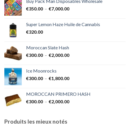
Buy Pack Man Disposables Wholesale
€400.00
Plage
€
350.00
–
€
7,000.00
à
de
€1,700.00
prix :
Super Lemon Haze Huile de Cannabis
€350.00
€
320.00
à
€7,000.00
Moroccan Slate Hash
Plage
€
300.00
–
€
2,000.00
de
prix :
Ice Moonrocks
€300.00
Plage
€
300.00
–
€
1,800.00
à
de
€2,000.00
prix :
MOROCCAN PRIMERO HASH
€300.00
Plage
€
300.00
–
€
2,000.00
à
de
€1,800.00
prix :
€300.00
Produits les mieux notés
à