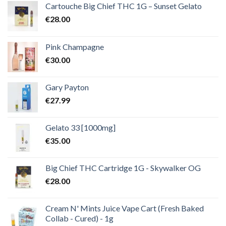
€2,000.00
Cartouche Big Chief THC 1G – Sunset Gelato
€
28.00
Pink Champagne
€
30.00
Gary Payton
€
27.99
Gelato 33 [1000mg]
€
35.00
Big Chief THC Cartridge 1G - Skywalker OG
€
28.00
Cream N' Mints Juice Vape Cart (Fresh Baked
Collab - Cured) - 1g