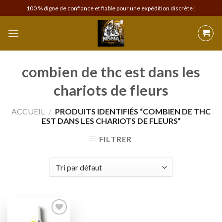
Skip
100 % digne de confiance et fiable pour une expédition discrète !
to
content
combien de thc est dans les
chariots de fleurs
ACCUEIL
/
PRODUITS IDENTIFIÉS “COMBIEN DE THC
EST DANS LES CHARIOTS DE FLEURS”
FILTRER