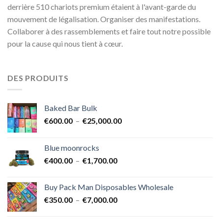
derrière 510 chariots premium étaient à l'avant-garde du
mouvement de légalisation. Organiser des manifestations.
Collaborer à des rassemblements et faire tout notre possible
pour la cause qui nous tient à cœur.
DES PRODUITS
Baked Bar Bulk
Plage
€
600.00
–
€
25,000.00
de
prix :
Blue moonrocks
€600.00
Plage
€
400.00
–
€
1,700.00
à
de
€25,000.00
prix :
Buy Pack Man Disposables Wholesale
€400.00
Plage
€
350.00
–
€
7,000.00
à
de
€1,700.00
prix :