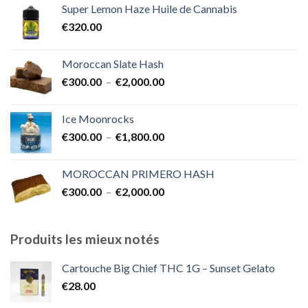
Super Lemon Haze Huile de Cannabis
€350.00
€
320.00
à
€7,000.00
Moroccan Slate Hash
Plage
€
300.00
–
€
2,000.00
de
prix :
Ice Moonrocks
€300.00
Plage
€
300.00
–
€
1,800.00
à
de
€2,000.00
prix :
MOROCCAN PRIMERO HASH
€300.00
Plage
€
300.00
–
€
2,000.00
à
de
€1,800.00
prix :
€300.00
Produits les mieux notés
à
€2,000.00
Cartouche Big Chief THC 1G – Sunset Gelato
€
28.00