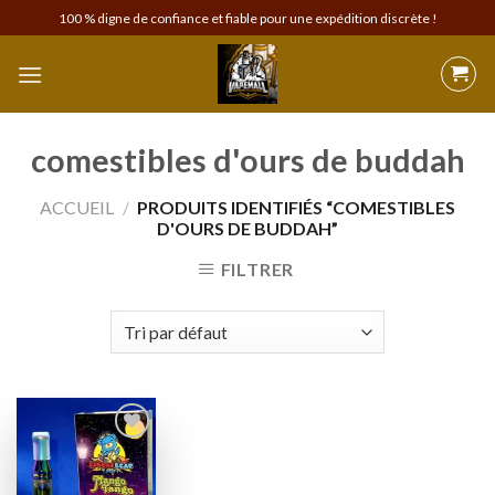
Skip
100 % digne de confiance et fiable pour une expédition discrète !
to
content
comestibles d'ours de buddah
ACCUEIL
/
PRODUITS IDENTIFIÉS “COMESTIBLES
D'OURS DE BUDDAH”
FILTRER
Add to