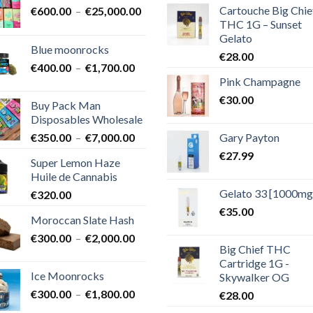
Cartouche Big Chie
Plage
€
600.00
–
€
25,000.00
THC 1G – Sunset
de
Gelato
prix :
Blue moonrocks
€600.00
€
28.00
Plage
€
400.00
–
€
1,700.00
à
Pink Champagne
de
€25,000.00
prix :
€
30.00
Buy Pack Man
€400.00
Disposables Wholesale
à
Plage
Gary Payton
€
350.00
–
€
7,000.00
€1,700.00
de
€
27.99
Super Lemon Haze
prix :
Huile de Cannabis
€350.00
Gelato 33 [1000mg
€
320.00
à
€7,000.00
€
35.00
Moroccan Slate Hash
Plage
€
300.00
–
€
2,000.00
Big Chief THC
de
Cartridge 1G -
prix :
Ice Moonrocks
Skywalker OG
€300.00
Plage
€
300.00
–
€
1,800.00
€
28.00
à
de
€2,000.00