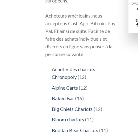
européens.
Acheteurs américains, nous
€
acceptons Cash App, Bitcoin. Pay
Pal. Et ainsi de suite. Facilité de
faire des achats individuels et
discrets en ligne sans penser à la
personne suivante
Acheter des chariots
12
Chronopoly
12
produits
12
Alpine Carts
12
produits
16
Baked Bar
16
produits
12
Big Chiefs Chariots
12
produits
11
Bloom chariots
11
produits
11
Buddah Bear Chariots
11
produits