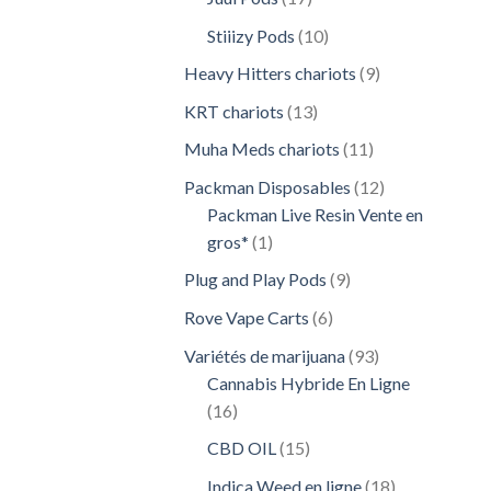
produits
10
Stiiizy Pods
10
produits
9
Heavy Hitters chariots
9
produits
13
KRT chariots
13
produits
11
Muha Meds chariots
11
produits
12
Packman Disposables
12
produits
Packman Live Resin Vente en
1
gros*
1
produit
9
Plug and Play Pods
9
produits
6
Rove Vape Carts
6
produits
93
Variétés de marijuana
93
produits
Cannabis Hybride En Ligne
16
16
produits
15
CBD OIL
15
produits
18
Indica Weed en ligne
18