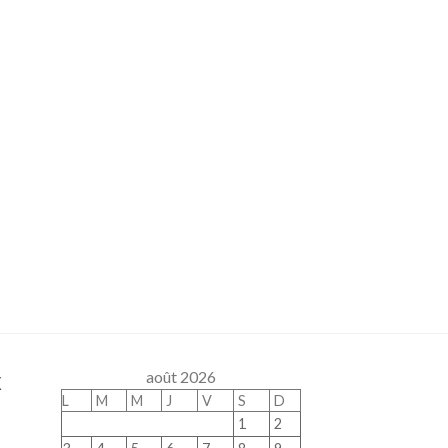
x
août 2026
L
M
M
J
V
S
D
1
2