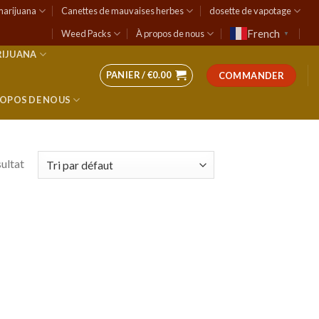
marijuana
Canettes de mauvaises herbes
dosette de vapotage
French
Weed Packs
À propos de nous
▼
RIJUANA
PANIER /
€
0.00
COMMANDER
ROPOS DE NOUS
sultat