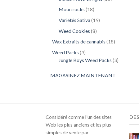
produits
18
Moon rocks
18
produits
19
Variétés Sativa
19
produits
8
Weed Cookies
8
produits
18
Wax Extraits de cannabis
18
produits
3
Weed Packs
3
produits
3
Jungle Boys Weed Packs
3
produits
MAGASINEZ MAINTENANT
Considéré comme l'un des sites
DE
Web les plus anciens et les plus
simples de vente par