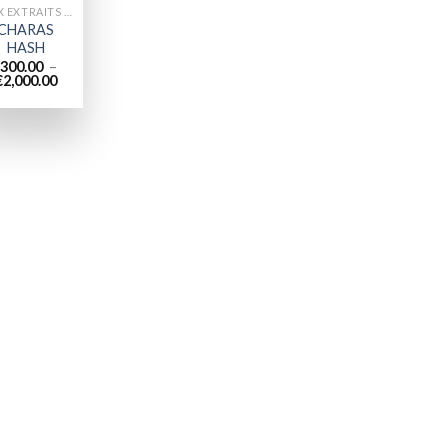
WAX EXTRAITS DE CANNABIS
CHARAS
HASH
300.00
–
Plage
€
2,000.00
de
prix :
€300.00
à
€2,000.00