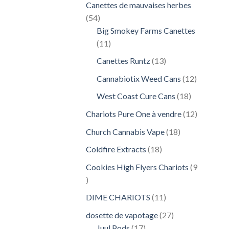
Canettes de mauvaises herbes
54
54
produits
Big Smokey Farms Canettes
11
11
produits
13
Canettes Runtz
13
produits
12
Cannabiotix Weed Cans
12
produits
18
West Coast Cure Cans
18
produits
12
Chariots Pure One à vendre
12
produits
18
Church Cannabis Vape
18
produits
18
Coldfire Extracts
18
produits
Cookies High Flyers Chariots
9
9
produits
11
DIME CHARIOTS
11
produits
27
dosette de vapotage
27
17
produits
Juul Pods
17