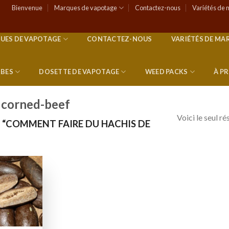
Bienvenue
Marques de vapotage
Contactez-nous
Variétés de 
UES DE VAPOTAGE
CONTACTEZ-NOUS
VARIÉTÉS DE MA
RBES
DOSETTE DE VAPOTAGE
WEED PACKS
À P
 corned-beef
Voici le seul ré
 “COMMENT FAIRE DU HACHIS DE
Add to
wishlist