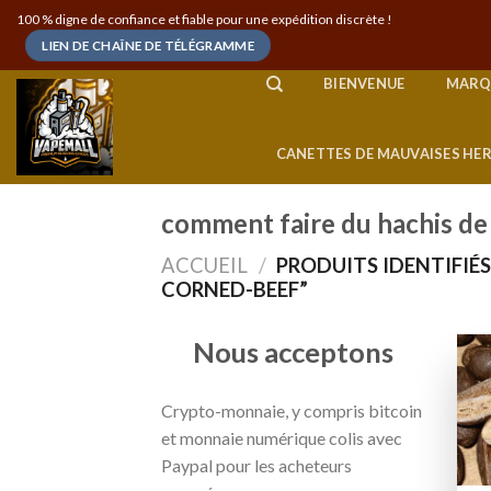
Skip
100 % digne de confiance et fiable pour une expédition discrète !
to
LIEN DE CHAÎNE DE TÉLÉGRAMME
content
BIENVENUE
MARQ
CANETTES DE MAUVAISES HE
comment faire du hachis de
ACCUEIL
/
PRODUITS IDENTIFIÉS
CORNED-BEEF”
Nous acceptons
Crypto-monnaie, y compris bitcoin
et monnaie numérique colis avec
Paypal pour les acheteurs