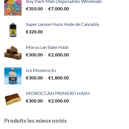
Buy Pack Man Disposables Wholesale
€400.00
Plage
€
350.00
–
€
7,000.00
à
de
€1,700.00
prix :
Super Lemon Haze Huile de Cannabis
€350.00
€
320.00
à
€7,000.00
Moroccan Slate Hash
Plage
€
300.00
–
€
2,000.00
de
prix :
Ice Moonrocks
€300.00
Plage
€
300.00
–
€
1,800.00
à
de
€2,000.00
prix :
MOROCCAN PRIMERO HASH
€300.00
Plage
€
300.00
–
€
2,000.00
à
de
€1,800.00
prix :
€300.00
Produits les mieux notés
à