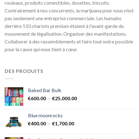
rouleaux, produits comestibles, dosettes, biscuits.
Contrairement à nos concurrents, la marijuana pour nous n'est
pas seulement une entreprise commerciale. Les humains
derrière 510 chariots premium étaient à l'avant-garde du
mouvement de légalisation. Organiser des manifestations.
Collaborer à des rassemblements et faire tout notre possible
pour la cause qui nous tient à cœur.
DES PRODUITS
Baked Bar Bulk
Plage
€
600.00
–
€
25,000.00
de
prix :
Blue moonrocks
€600.00
Plage
€
400.00
–
€
1,700.00
à
de
€25,000.00
prix :