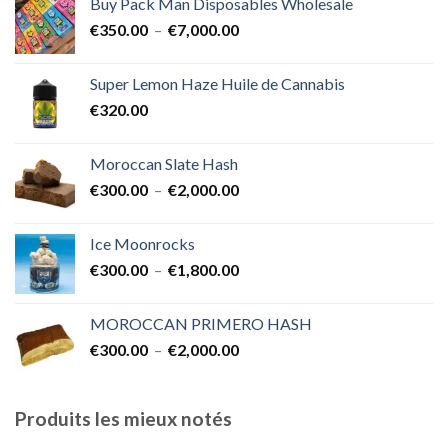
Buy Pack Man Disposables Wholesale
€400.00
Plage
€
350.00
–
€
7,000.00
à
de
€1,700.00
prix :
Super Lemon Haze Huile de Cannabis
€350.00
€
320.00
à
€7,000.00
Moroccan Slate Hash
Plage
€
300.00
–
€
2,000.00
de
prix :
Ice Moonrocks
€300.00
Plage
€
300.00
–
€
1,800.00
à
de
€2,000.00
prix :
MOROCCAN PRIMERO HASH
€300.00
Plage
€
300.00
–
€
2,000.00
à
de
€1,800.00
prix :
€300.00
Produits les mieux notés
à