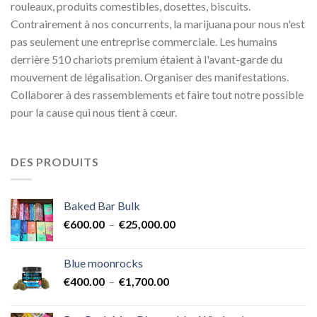
rouleaux, produits comestibles, dosettes, biscuits.
Contrairement à nos concurrents, la marijuana pour nous n'est
pas seulement une entreprise commerciale. Les humains
derrière 510 chariots premium étaient à l'avant-garde du
mouvement de légalisation. Organiser des manifestations.
Collaborer à des rassemblements et faire tout notre possible
pour la cause qui nous tient à cœur.
DES PRODUITS
Baked Bar Bulk
Plage
€
600.00
–
€
25,000.00
de
prix :
Blue moonrocks
€600.00
Plage
€
400.00
–
€
1,700.00
à
de
€25,000.00
prix :