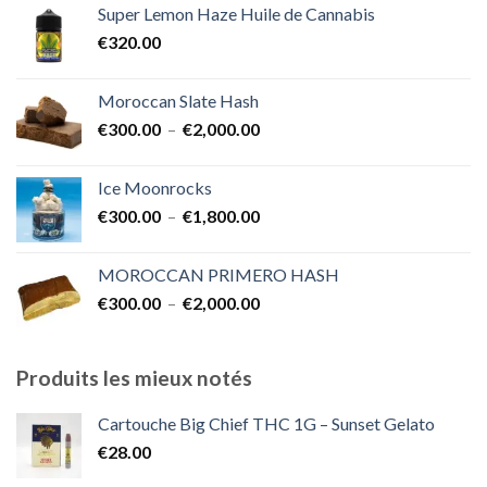
Super Lemon Haze Huile de Cannabis
€350.00
€
320.00
à
€7,000.00
Moroccan Slate Hash
Plage
€
300.00
–
€
2,000.00
de
prix :
Ice Moonrocks
€300.00
Plage
€
300.00
–
€
1,800.00
à
de
€2,000.00
prix :
MOROCCAN PRIMERO HASH
€300.00
Plage
€
300.00
–
€
2,000.00
à
de
€1,800.00
prix :
€300.00
Produits les mieux notés
à
€2,000.00
Cartouche Big Chief THC 1G – Sunset Gelato
€
28.00