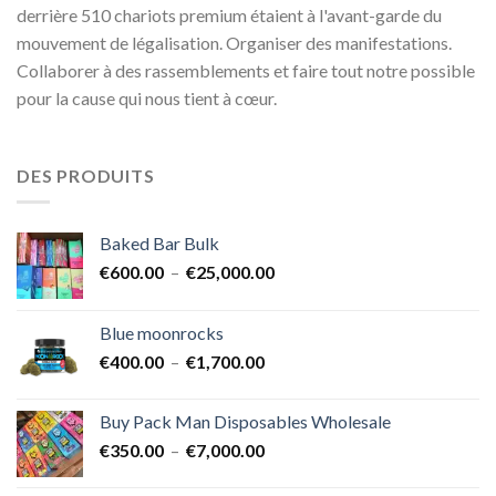
derrière 510 chariots premium étaient à l'avant-garde du
mouvement de légalisation. Organiser des manifestations.
Collaborer à des rassemblements et faire tout notre possible
pour la cause qui nous tient à cœur.
DES PRODUITS
Baked Bar Bulk
Plage
€
600.00
–
€
25,000.00
de
prix :
Blue moonrocks
€600.00
Plage
€
400.00
–
€
1,700.00
à
de
€25,000.00
prix :
Buy Pack Man Disposables Wholesale
€400.00
Plage
€
350.00
–
€
7,000.00
à
de
€1,700.00
prix :