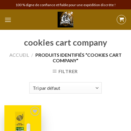
Skip
100 % digne de confiance et fiable pour une expédition discrète !
to
content
cookies cart company
ACCUEIL
/
PRODUITS IDENTIFIÉS “COOKIES CART
COMPANY”
FILTRER
Add to