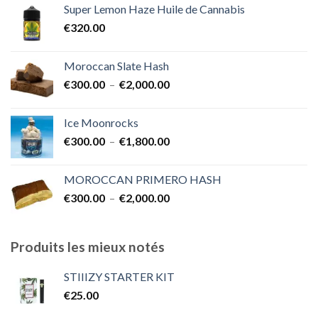
Super Lemon Haze Huile de Cannabis
€350.00
€
320.00
à
€7,000.00
Moroccan Slate Hash
Plage
€
300.00
–
€
2,000.00
de
prix :
Ice Moonrocks
€300.00
Plage
€
300.00
–
€
1,800.00
à
de
€2,000.00
prix :
MOROCCAN PRIMERO HASH
€300.00
Plage
€
300.00
–
€
2,000.00
à
de
€1,800.00
prix :
€300.00
Produits les mieux notés
à
€2,000.00
STIIIZY STARTER KIT
€
25.00