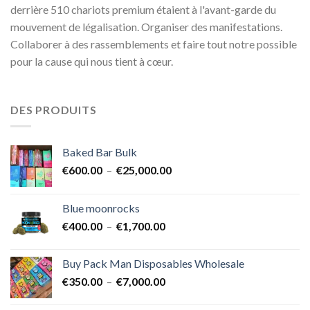
derrière 510 chariots premium étaient à l'avant-garde du
mouvement de légalisation. Organiser des manifestations.
Collaborer à des rassemblements et faire tout notre possible
pour la cause qui nous tient à cœur.
DES PRODUITS
Baked Bar Bulk
Plage
€
600.00
–
€
25,000.00
de
prix :
Blue moonrocks
€600.00
Plage
€
400.00
–
€
1,700.00
à
de
€25,000.00
prix :
Buy Pack Man Disposables Wholesale
€400.00
Plage
€
350.00
–
€
7,000.00
à
de
€1,700.00
prix :