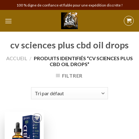
Skip
100 % digne de confiance et fiable pour une expédition discrète !
to
content
cv sciences plus cbd oil drops
ACCUEIL
/
PRODUITS IDENTIFIÉS “CV SCIENCES PLUS
CBD OIL DROPS”
FILTRER
Add to