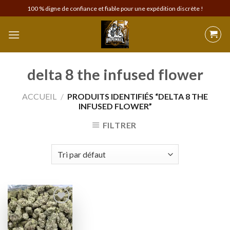
Skip
100 % digne de confiance et fiable pour une expédition discrète !
to
content
delta 8 the infused flower
ACCUEIL
/
PRODUITS IDENTIFIÉS “DELTA 8 THE
INFUSED FLOWER”
FILTRER
Add to