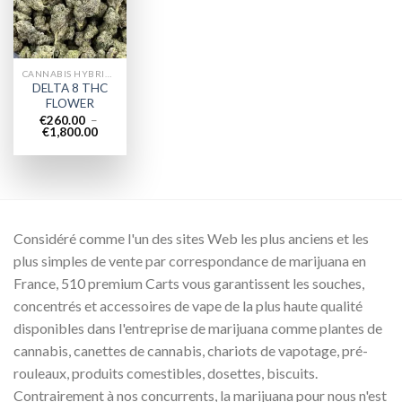
wishlist
CANNABIS HYBRIDE EN LIGNE
DELTA 8 THC
FLOWER
€
260.00
–
Plage
€
1,800.00
de
prix :
€260.00
à
€1,800.00
Considéré comme l'un des sites Web les plus anciens et les
plus simples de vente par correspondance de marijuana en
France, 510 premium Carts vous garantissent les souches,
concentrés et accessoires de vape de la plus haute qualité
disponibles dans l'entreprise de marijuana comme plantes de
cannabis, canettes de cannabis, chariots de vapotage, pré-
rouleaux, produits comestibles, dosettes, biscuits.
Contrairement à nos concurrents, la marijuana pour nous n'est