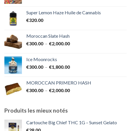
de
€1,700.00
prix :
Super Lemon Haze Huile de Cannabis
€350.00
€
320.00
à
€7,000.00
Moroccan Slate Hash
Plage
€
300.00
–
€
2,000.00
de
prix :
Ice Moonrocks
€300.00
Plage
€
300.00
–
€
1,800.00
à
de
€2,000.00
prix :
MOROCCAN PRIMERO HASH
€300.00
Plage
€
300.00
–
€
2,000.00
à
de
€1,800.00
prix :
€300.00
Produits les mieux notés
à
€2,000.00
Cartouche Big Chief THC 1G – Sunset Gelato
€
28.00