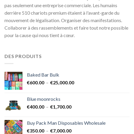
pas seulement une entreprise commerciale. Les humains
derrière 510 chariots premium étaient à l'avant-garde du
mouvement de légalisation. Organiser des manifestations.
Collaborer à des rassemblements et faire tout notre possible
pour la cause qui nous tient à cœur.
DES PRODUITS
Baked Bar Bulk
Plage
€
600.00
–
€
25,000.00
de
prix :
Blue moonrocks
€600.00
Plage
€
400.00
–
€
1,700.00
à
de
€25,000.00
prix :
Buy Pack Man Disposables Wholesale
€400.00
Plage
€
350.00
–
€
7,000.00
à