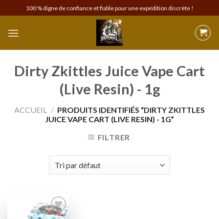
Skip
100 % digne de confiance et fiable pour une expédition discrète !
to
content
Dirty Zkittles Juice Vape Cart
(Live Resin) - 1g
ACCUEIL
/
PRODUITS IDENTIFIÉS “DIRTY ZKITTLES
JUICE VAPE CART (LIVE RESIN) - 1G”
FILTRER