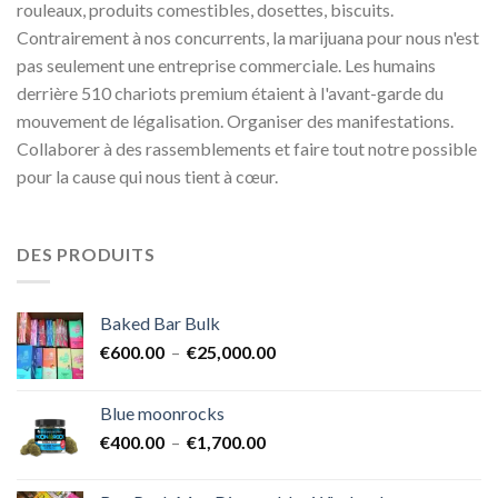
rouleaux, produits comestibles, dosettes, biscuits.
Contrairement à nos concurrents, la marijuana pour nous n'est
pas seulement une entreprise commerciale. Les humains
derrière 510 chariots premium étaient à l'avant-garde du
mouvement de légalisation. Organiser des manifestations.
Collaborer à des rassemblements et faire tout notre possible
pour la cause qui nous tient à cœur.
DES PRODUITS
Baked Bar Bulk
Plage
€
600.00
–
€
25,000.00
de
prix :
Blue moonrocks
€600.00
Plage
€
400.00
–
€
1,700.00
à
de
€25,000.00
prix :