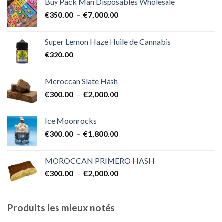
Buy Pack Man Disposables Wholesale
€400.00
Plage
€
350.00
–
€
7,000.00
à
de
€1,700.00
prix :
Super Lemon Haze Huile de Cannabis
€350.00
€
320.00
à
€7,000.00
Moroccan Slate Hash
Plage
€
300.00
–
€
2,000.00
de
prix :
Ice Moonrocks
€300.00
Plage
€
300.00
–
€
1,800.00
à
de
€2,000.00
prix :
MOROCCAN PRIMERO HASH
€300.00
Plage
€
300.00
–
€
2,000.00
à
de
€1,800.00
prix :
€300.00
Produits les mieux notés
à