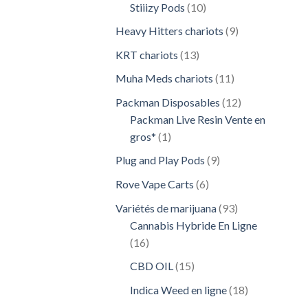
10
Stiiizy Pods
10
produits
9
Heavy Hitters chariots
9
produits
13
KRT chariots
13
produits
11
Muha Meds chariots
11
produits
12
Packman Disposables
12
produits
Packman Live Resin Vente en
1
gros*
1
produit
9
Plug and Play Pods
9
produits
6
Rove Vape Carts
6
produits
93
Variétés de marijuana
93
produits
Cannabis Hybride En Ligne
16
16
produits
15
CBD OIL
15
produits
18
Indica Weed en ligne
18
produits