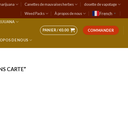
marijuana
Canettes de mauvaises herbes
dosette de vapotage
French
Weed Packs
À propos de nous
▼
RIJUANA
PANIER /
€
0.00
COMMANDER
ROPOS DE NOUS
NS CARTE”