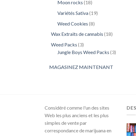
18
Moon rocks
18
produits
19
Variétés Sativa
19
produits
8
Weed Cookies
8
produits
18
Wax Extraits de cannabis
18
produits
3
Weed Packs
3
produits
3
Jungle Boys Weed Packs
3
produits
MAGASINEZ MAINTENANT
Considéré comme l'un des sites
DE
Web les plus anciens et les plus
simples de vente par
correspondance de marijuana en