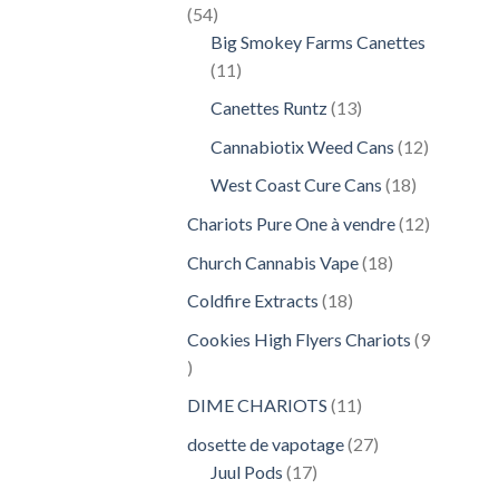
54
54
produits
Big Smokey Farms Canettes
11
11
produits
13
Canettes Runtz
13
produits
12
Cannabiotix Weed Cans
12
produits
18
West Coast Cure Cans
18
produits
12
Chariots Pure One à vendre
12
produits
18
Church Cannabis Vape
18
produits
18
Coldfire Extracts
18
produits
Cookies High Flyers Chariots
9
9
produits
11
DIME CHARIOTS
11
produits
27
dosette de vapotage
27
17
produits
Juul Pods
17
produits