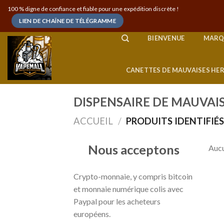
Skip
100 % digne de confiance et fiable pour une expédition discrète !
to
LIEN DE CHAÎNE DE TÉLÉGRAMME
content
BIENVENUE
MARQ
CANETTES DE MAUVAISES HE
DISPENSAIRE DE MAUVAIS
ACCUEIL
/
PRODUITS IDENTIFIÉS
Nous acceptons
Aucu
Crypto-monnaie, y compris bitcoin
et monnaie numérique colis avec
Paypal pour les acheteurs
européens.