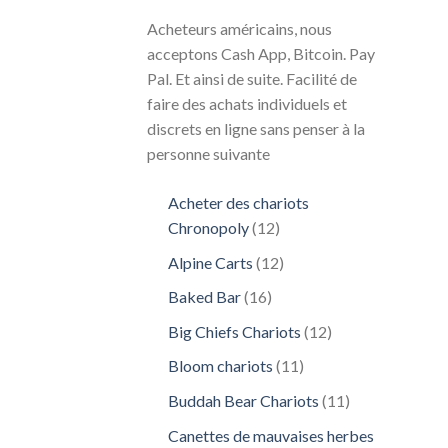
Acheteurs américains, nous
acceptons Cash App, Bitcoin. Pay
Pal. Et ainsi de suite. Facilité de
faire des achats individuels et
discrets en ligne sans penser à la
personne suivante
Acheter des chariots
12
Chronopoly
12
produits
12
Alpine Carts
12
produits
16
Baked Bar
16
produits
12
Big Chiefs Chariots
12
produits
11
Bloom chariots
11
produits
11
Buddah Bear Chariots
11
produits
Canettes de mauvaises herbes