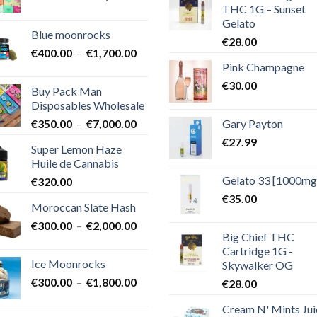
THC 1G – Sunset
de
Gelato
prix :
Blue moonrocks
€600.00
€
28.00
Plage
€
400.00
–
€
1,700.00
à
Pink Champagne
de
€25,000.00
prix :
€
30.00
Buy Pack Man
€400.00
Disposables Wholesale
à
Plage
Gary Payton
€
350.00
–
€
7,000.00
€1,700.00
de
€
27.99
Super Lemon Haze
prix :
Huile de Cannabis
€350.00
Gelato 33 [1000mg
€
320.00
à
€7,000.00
€
35.00
Moroccan Slate Hash
Plage
€
300.00
–
€
2,000.00
Big Chief THC
de
Cartridge 1G -
prix :
Ice Moonrocks
Skywalker OG
€300.00
Plage
€
300.00
–
€
1,800.00
€
28.00
à
de
€2,000.00
Cream N' Mints Jui
prix :