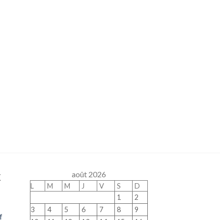
x
août 2026
L
M
M
J
V
S
D
1
2
3
4
5
6
7
8
9
f