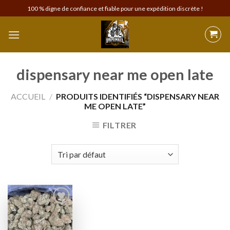
Skip
100 % digne de confiance et fiable pour une expédition discrète !
to
content
dispensary near me open late
ACCUEIL
/
PRODUITS IDENTIFIÉS “DISPENSARY NEAR
ME OPEN LATE”
FILTRER
Add to