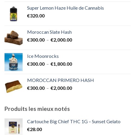
prix :
Super Lemon Haze Huile de Cannabis
€350.00
€
320.00
à
€7,000.00
Moroccan Slate Hash
Plage
€
300.00
–
€
2,000.00
de
prix :
Ice Moonrocks
€300.00
Plage
€
300.00
–
€
1,800.00
à
de
€2,000.00
prix :
MOROCCAN PRIMERO HASH
€300.00
Plage
€
300.00
–
€
2,000.00
à
de
€1,800.00
prix :
€300.00
Produits les mieux notés
à
€2,000.00
Cartouche Big Chief THC 1G – Sunset Gelato
€
28.00