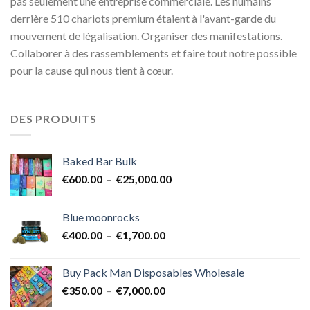
pas seulement une entreprise commerciale. Les humains
derrière 510 chariots premium étaient à l'avant-garde du
mouvement de légalisation. Organiser des manifestations.
Collaborer à des rassemblements et faire tout notre possible
pour la cause qui nous tient à cœur.
DES PRODUITS
Baked Bar Bulk
Plage
€
600.00
–
€
25,000.00
de
prix :
Blue moonrocks
€600.00
Plage
€
400.00
–
€
1,700.00
à
de
€25,000.00
prix :
Buy Pack Man Disposables Wholesale
€400.00
Plage
€
350.00
–
€
7,000.00
à
de
€1,700.00