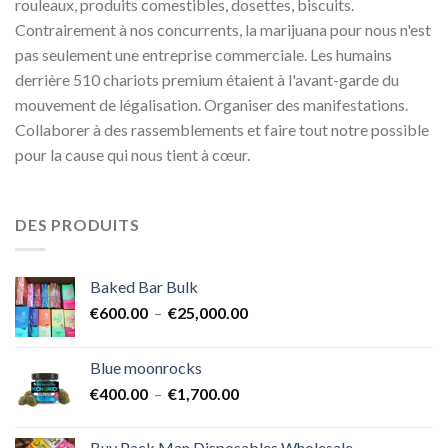
rouleaux, produits comestibles, dosettes, biscuits.
Contrairement à nos concurrents, la marijuana pour nous n'est
pas seulement une entreprise commerciale. Les humains
derrière 510 chariots premium étaient à l'avant-garde du
mouvement de légalisation. Organiser des manifestations.
Collaborer à des rassemblements et faire tout notre possible
pour la cause qui nous tient à cœur.
DES PRODUITS
Baked Bar Bulk
Plage
€
600.00
–
€
25,000.00
de
prix :
Blue moonrocks
€600.00
Plage
€
400.00
–
€
1,700.00
à
de
€25,000.00
prix :
Buy Pack Man Disposables Wholesale