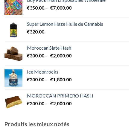
€400.00
Plage
€
350.00
–
€
7,000.00
à
de
€1,700.00
prix :
Super Lemon Haze Huile de Cannabis
€350.00
€
320.00
à
€7,000.00
Moroccan Slate Hash
Plage
€
300.00
–
€
2,000.00
de
prix :
Ice Moonrocks
€300.00
Plage
€
300.00
–
€
1,800.00
à
de
€2,000.00
prix :
MOROCCAN PRIMERO HASH
€300.00
Plage
€
300.00
–
€
2,000.00
à
de
€1,800.00
prix :
€300.00
Produits les mieux notés
à