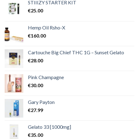
€2,000.00
STIIIZY STARTER KIT
€
25.00
Hemp Oil Rsho-X
€
160.00
Cartouche Big Chief THC 1G – Sunset Gelato
€
28.00
Pink Champagne
€
30.00
Gary Payton
€
27.99
Gelato 33 [1000mg]
€
35.00