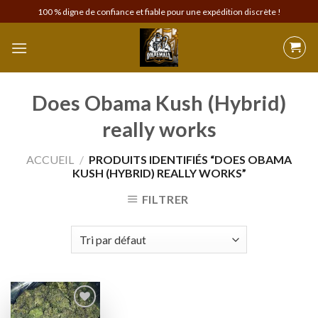
Skip
100 % digne de confiance et fiable pour une expédition discrète !
to
content
Does Obama Kush (Hybrid)
really works
ACCUEIL
/
PRODUITS IDENTIFIÉS “DOES OBAMA
KUSH (HYBRID) REALLY WORKS”
FILTRER