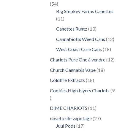
54
54
produits
Big Smokey Farms Canettes
11
11
produits
13
Canettes Runtz
13
produits
12
Cannabiotix Weed Cans
12
produits
18
West Coast Cure Cans
18
produits
12
Chariots Pure One à vendre
12
produits
18
Church Cannabis Vape
18
produits
18
Coldfire Extracts
18
produits
Cookies High Flyers Chariots
9
9
produits
11
DIME CHARIOTS
11
produits
27
dosette de vapotage
27
17
produits
Juul Pods
17
produits