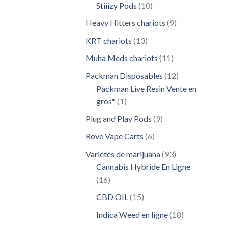
10
Stiiizy Pods
10
produits
9
Heavy Hitters chariots
9
produits
13
KRT chariots
13
produits
11
Muha Meds chariots
11
produits
12
Packman Disposables
12
produits
Packman Live Resin Vente en
1
gros*
1
produit
9
Plug and Play Pods
9
produits
6
Rove Vape Carts
6
produits
93
Variétés de marijuana
93
produits
Cannabis Hybride En Ligne
16
16
produits
15
CBD OIL
15
produits
18
Indica Weed en ligne
18
produits