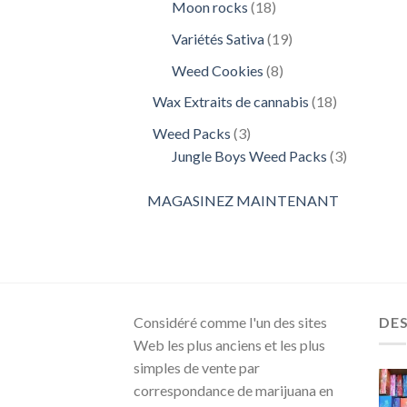
18
Moon rocks
18
produits
19
Variétés Sativa
19
produits
8
Weed Cookies
8
produits
18
Wax Extraits de cannabis
18
produits
3
Weed Packs
3
produits
3
Jungle Boys Weed Packs
3
produits
MAGASINEZ MAINTENANT
Considéré comme l'un des sites
DE
Web les plus anciens et les plus
simples de vente par
correspondance de marijuana en