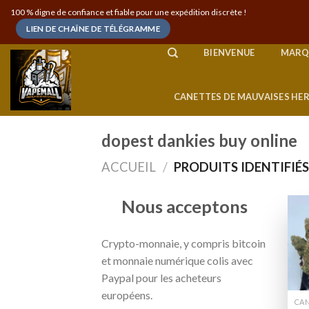
Skip
100 % digne de confiance et fiable pour une expédition discrète !
to
LIEN DE CHAÎNE DE TÉLÉGRAMME
content
BIENVENUE
MARQ
CANETTES DE MAUVAISES HE
dopest dankies buy online
ACCUEIL
/
PRODUITS IDENTIFIÉS
Nous acceptons
Crypto-monnaie, y compris bitcoin
et monnaie numérique colis avec
Paypal pour les acheteurs
européens.