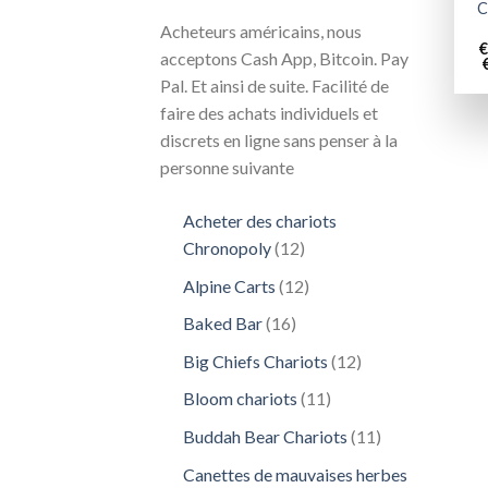
C
Acheteurs américains, nous
€
acceptons Cash App, Bitcoin. Pay
Pal. Et ainsi de suite. Facilité de
faire des achats individuels et
discrets en ligne sans penser à la
personne suivante
Acheter des chariots
12
Chronopoly
12
produits
12
Alpine Carts
12
produits
16
Baked Bar
16
produits
12
Big Chiefs Chariots
12
produits
11
Bloom chariots
11
produits
11
Buddah Bear Chariots
11
produits
Canettes de mauvaises herbes