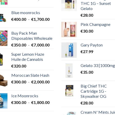
THC 1G – Sunset
de
Gelato
prix :
Blue moonrocks
€600.00
€
28.00
Plage
€
400.00
–
€
1,700.00
à
Pink Champagne
de
€25,000.00
prix :
€
30.00
Buy Pack Man
€400.00
Disposables Wholesale
à
Plage
Gary Payton
€
350.00
–
€
7,000.00
€1,700.00
de
€
27.99
Super Lemon Haze
prix :
Huile de Cannabis
€350.00
Gelato 33 [1000mg
€
320.00
à
€7,000.00
€
35.00
Moroccan Slate Hash
Plage
€
300.00
–
€
2,000.00
Big Chief THC
de
Cartridge 1G -
prix :
Ice Moonrocks
Skywalker OG
€300.00
Plage
€
300.00
–
€
1,800.00
€
28.00
à
de
€2,000.00
Cream N' Mints Jui
prix :