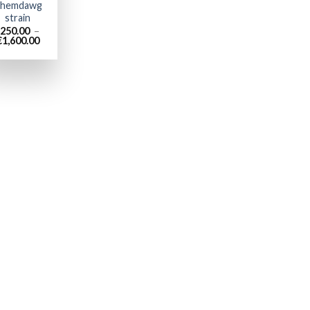
hemdawg
strain
250.00
–
Plage
€
1,600.00
de
prix :
€250.00
à
€1,600.00