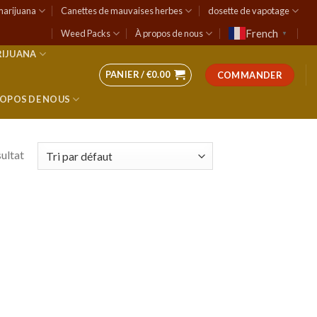
marijuana
Canettes de mauvaises herbes
dosette de vapotage
French
Weed Packs
À propos de nous
▼
RIJUANA
PANIER /
€
0.00
COMMANDER
ROPOS DE NOUS
sultat