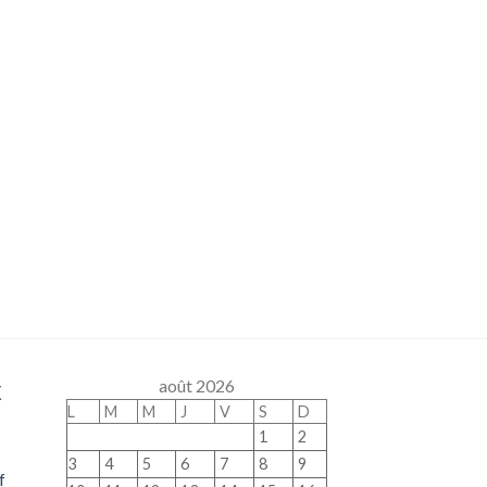
x
août 2026
L
M
M
J
V
S
D
1
2
3
4
5
6
7
8
9
f