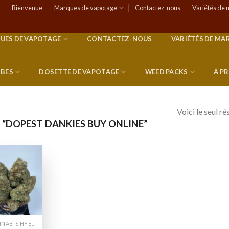
Bienvenue
Marques de vapotage
Contactez-nous
Variétés de 
UES DE VAPOTAGE
CONTACTEZ-NOUS
VARIÉTÉS DE MA
RBES
DOSETTE DE VAPOTAGE
WEED PACKS
À P
Voici le seul ré
 “DOPEST DANKIES BUY ONLINE”
Add to
wishlist
CANNABIS HYBRIDE EN LIGNE