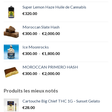
prix :
Super Lemon Haze Huile de Cannabis
€350.00
€
320.00
à
€7,000.00
Moroccan Slate Hash
Plage
€
300.00
–
€
2,000.00
de
prix :
Ice Moonrocks
€300.00
Plage
€
300.00
–
€
1,800.00
à
de
€2,000.00
prix :
MOROCCAN PRIMERO HASH
€300.00
Plage
€
300.00
–
€
2,000.00
à
de
€1,800.00
prix :
€300.00
Produits les mieux notés
à
€2,000.00
Cartouche Big Chief THC 1G – Sunset Gelato
€
28.00