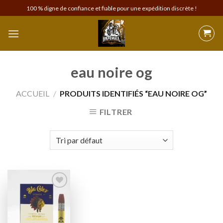
Skip
100 % digne de confiance et fiable pour une expédition discrète !
to
content
eau noire og
ACCUEIL
/
PRODUITS IDENTIFIÉS “EAU NOIRE OG”
FILTRER
Add to
wishlist