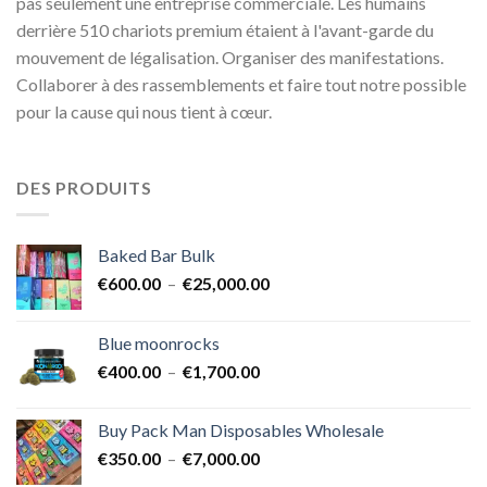
pas seulement une entreprise commerciale. Les humains
derrière 510 chariots premium étaient à l'avant-garde du
mouvement de légalisation. Organiser des manifestations.
Collaborer à des rassemblements et faire tout notre possible
pour la cause qui nous tient à cœur.
DES PRODUITS
Baked Bar Bulk
Plage
€
600.00
–
€
25,000.00
de
prix :
Blue moonrocks
€600.00
Plage
€
400.00
–
€
1,700.00
à
de
€25,000.00
prix :
Buy Pack Man Disposables Wholesale
€400.00
Plage
€
350.00
–
€
7,000.00
à
de
€1,700.00