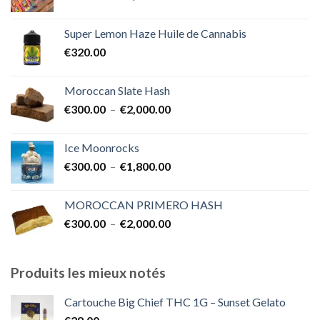
de
€1,700.00
prix :
Super Lemon Haze Huile de Cannabis
€350.00
€
320.00
à
€7,000.00
Moroccan Slate Hash
Plage
€
300.00
–
€
2,000.00
de
prix :
Ice Moonrocks
€300.00
Plage
€
300.00
–
€
1,800.00
à
de
€2,000.00
prix :
MOROCCAN PRIMERO HASH
€300.00
Plage
€
300.00
–
€
2,000.00
à
de
€1,800.00
prix :
€300.00
Produits les mieux notés
à
€2,000.00
Cartouche Big Chief THC 1G – Sunset Gelato