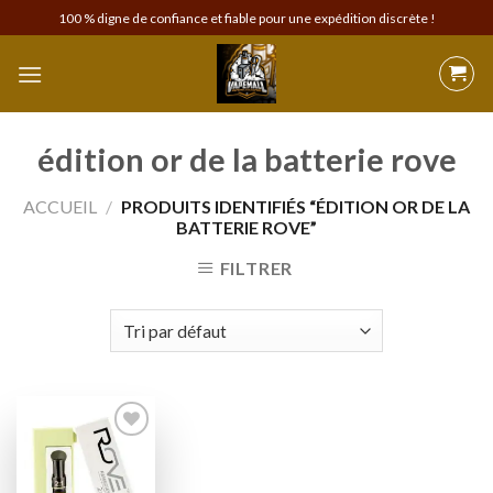
Skip
100 % digne de confiance et fiable pour une expédition discrète !
to
content
édition or de la batterie rove
ACCUEIL
/
PRODUITS IDENTIFIÉS “ÉDITION OR DE LA
BATTERIE ROVE”
FILTRER
Add to