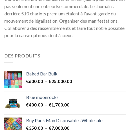
pas seulement une entreprise commerciale. Les humains
derrière 510 chariots premium étaient à l'avant-garde du
mouvement de légalisation. Organiser des manifestations.
Collaborer à des rassemblements et faire tout notre possible
pour la cause qui nous tient à cœur.
DES PRODUITS
Baked Bar Bulk
Plage
€
600.00
–
€
25,000.00
de
prix :
Blue moonrocks
€600.00
Plage
€
400.00
–
€
1,700.00
à
de
€25,000.00
prix :
Buy Pack Man Disposables Wholesale
€400.00
Plage
€
350.00
–
€
7,000.00
à