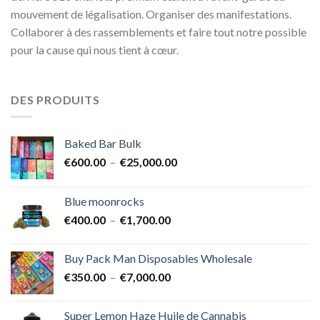
mouvement de légalisation. Organiser des manifestations.
Collaborer à des rassemblements et faire tout notre possible
pour la cause qui nous tient à cœur.
DES PRODUITS
Baked Bar Bulk
Plage
€
600.00
–
€
25,000.00
de
prix :
Blue moonrocks
€600.00
Plage
€
400.00
–
€
1,700.00
à
de
€25,000.00
prix :
Buy Pack Man Disposables Wholesale
€400.00
Plage
€
350.00
–
€
7,000.00
à
de
€1,700.00
prix :
Super Lemon Haze Huile de Cannabis