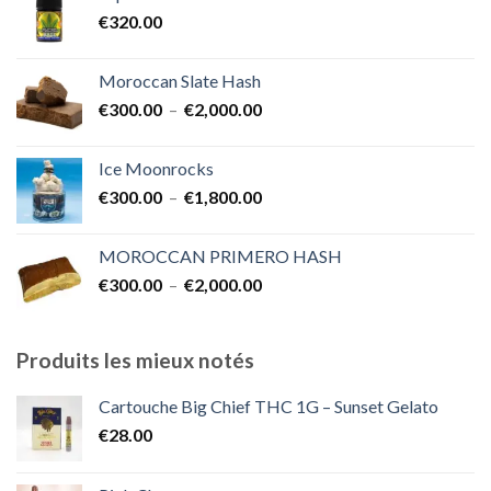
€350.00
€
320.00
à
€7,000.00
Moroccan Slate Hash
Plage
€
300.00
–
€
2,000.00
de
prix :
Ice Moonrocks
€300.00
Plage
€
300.00
–
€
1,800.00
à
de
€2,000.00
prix :
MOROCCAN PRIMERO HASH
€300.00
Plage
€
300.00
–
€
2,000.00
à
de
€1,800.00
prix :
€300.00
Produits les mieux notés
à
€2,000.00
Cartouche Big Chief THC 1G – Sunset Gelato
€
28.00