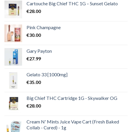
€2,000.00
Cartouche Big Chief THC 1G – Sunset Gelato
€
28.00
Pink Champagne
€
30.00
Gary Payton
€
27.99
Gelato 33 [1000mg]
€
35.00
Big Chief THC Cartridge 1G - Skywalker OG
€
28.00
Cream N' Mints Juice Vape Cart (Fresh Baked
Collab - Cured) - 1g