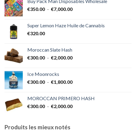
Buy Pack Man Disposables Wholesale
€400.00
Plage
€
350.00
–
€
7,000.00
à
de
€1,700.00
prix :
Super Lemon Haze Huile de Cannabis
€350.00
€
320.00
à
€7,000.00
Moroccan Slate Hash
Plage
€
300.00
–
€
2,000.00
de
prix :
Ice Moonrocks
€300.00
Plage
€
300.00
–
€
1,800.00
à
de
€2,000.00
prix :
MOROCCAN PRIMERO HASH
€300.00
Plage
€
300.00
–
€
2,000.00
à
de
€1,800.00
prix :
€300.00
Produits les mieux notés
à