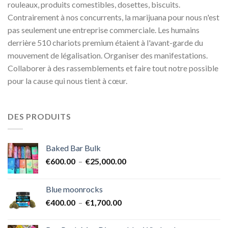
rouleaux, produits comestibles, dosettes, biscuits.
Contrairement à nos concurrents, la marijuana pour nous n'est
pas seulement une entreprise commerciale. Les humains
derrière 510 chariots premium étaient à l'avant-garde du
mouvement de légalisation. Organiser des manifestations.
Collaborer à des rassemblements et faire tout notre possible
pour la cause qui nous tient à cœur.
DES PRODUITS
Baked Bar Bulk
Plage
€
600.00
–
€
25,000.00
de
prix :
Blue moonrocks
€600.00
Plage
€
400.00
–
€
1,700.00
à
de
€25,000.00
prix :