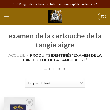
Skip
100 % digne de confiance et fiable pour une expédition discrète !
to
content
examen de la cartouche de la
tangie aigre
ACCUEIL
/
PRODUITS IDENTIFIÉS “EXAMEN DE LA
CARTOUCHE DE LA TANGIE AIGRE”
FILTRER