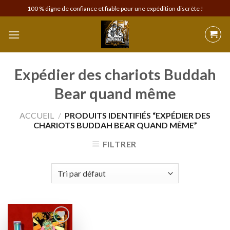
Skip
100 % digne de confiance et fiable pour une expédition discrète !
to
content
Expédier des chariots Buddah
Bear quand même
ACCUEIL
/
PRODUITS IDENTIFIÉS “EXPÉDIER DES
CHARIOTS BUDDAH BEAR QUAND MÊME”
FILTRER