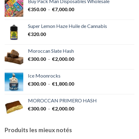
Buy Pack Man Disposables Wholesale
€400.00
Plage
€
350.00
–
€
7,000.00
à
de
€1,700.00
prix :
Super Lemon Haze Huile de Cannabis
€350.00
€
320.00
à
€7,000.00
Moroccan Slate Hash
Plage
€
300.00
–
€
2,000.00
de
prix :
Ice Moonrocks
€300.00
Plage
€
300.00
–
€
1,800.00
à
de
€2,000.00
prix :
MOROCCAN PRIMERO HASH
€300.00
Plage
€
300.00
–
€
2,000.00
à
de
€1,800.00
prix :
€300.00
Produits les mieux notés
à