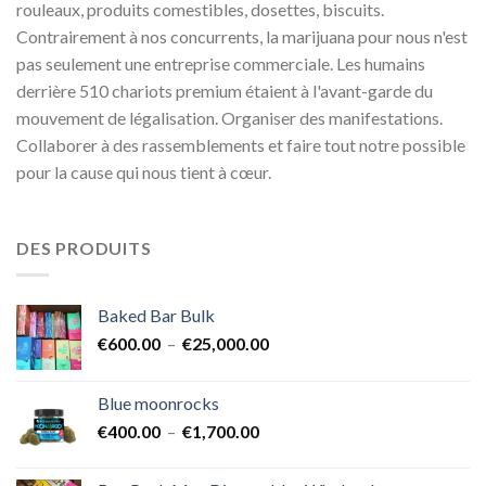
rouleaux, produits comestibles, dosettes, biscuits.
Contrairement à nos concurrents, la marijuana pour nous n'est
pas seulement une entreprise commerciale. Les humains
derrière 510 chariots premium étaient à l'avant-garde du
mouvement de légalisation. Organiser des manifestations.
Collaborer à des rassemblements et faire tout notre possible
pour la cause qui nous tient à cœur.
DES PRODUITS
Baked Bar Bulk
Plage
€
600.00
–
€
25,000.00
de
prix :
Blue moonrocks
€600.00
Plage
€
400.00
–
€
1,700.00
à
de
€25,000.00
prix :