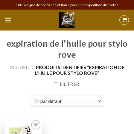
Skip
100 % digne de confiance et fiable pour une expédition discrète !
to
content
expiration de l'huile pour stylo
rove
ACCUEIL
/
PRODUITS IDENTIFIÉS “EXPIRATION DE
L'HUILE POUR STYLO ROVE”
FILTRER