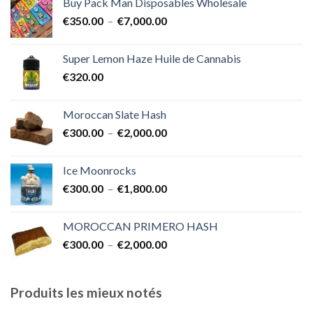
Buy Pack Man Disposables Wholesale
€400.00
Plage
€
350.00
–
€
7,000.00
à
de
€1,700.00
prix :
Super Lemon Haze Huile de Cannabis
€350.00
€
320.00
à
€7,000.00
Moroccan Slate Hash
Plage
€
300.00
–
€
2,000.00
de
prix :
Ice Moonrocks
€300.00
Plage
€
300.00
–
€
1,800.00
à
de
€2,000.00
prix :
MOROCCAN PRIMERO HASH
€300.00
Plage
€
300.00
–
€
2,000.00
à
de
€1,800.00
prix :
€300.00
Produits les mieux notés
à