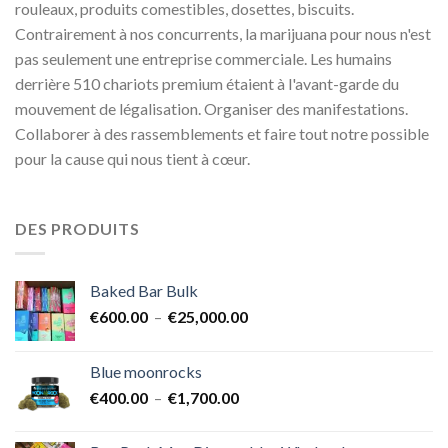
rouleaux, produits comestibles, dosettes, biscuits.
Contrairement à nos concurrents, la marijuana pour nous n'est
pas seulement une entreprise commerciale. Les humains
derrière 510 chariots premium étaient à l'avant-garde du
mouvement de légalisation. Organiser des manifestations.
Collaborer à des rassemblements et faire tout notre possible
pour la cause qui nous tient à cœur.
DES PRODUITS
Baked Bar Bulk
Plage
€
600.00
–
€
25,000.00
de
prix :
Blue moonrocks
€600.00
Plage
€
400.00
–
€
1,700.00
à
de
€25,000.00
prix :