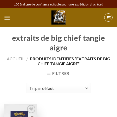
Skip
100 % digne de confiance et fiable pour une expédition discrète !
to
content
extraits de big chief tangie
aigre
ACCUEIL
/
PRODUITS IDENTIFIÉS “EXTRAITS DE BIG
CHIEF TANGIE AIGRE”
FILTRER