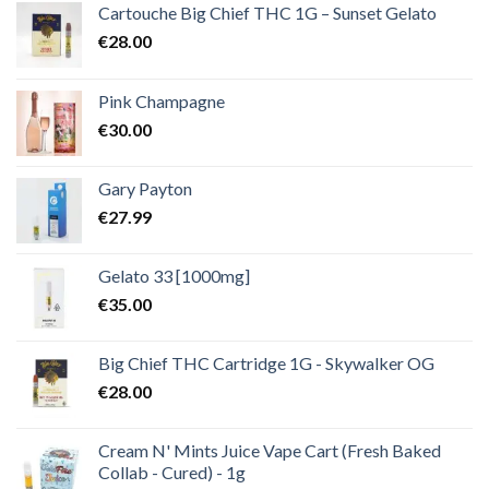
€2,000.00
Cartouche Big Chief THC 1G – Sunset Gelato
€
28.00
Pink Champagne
€
30.00
Gary Payton
€
27.99
Gelato 33 [1000mg]
€
35.00
Big Chief THC Cartridge 1G - Skywalker OG
€
28.00
Cream N' Mints Juice Vape Cart (Fresh Baked
Collab - Cured) - 1g