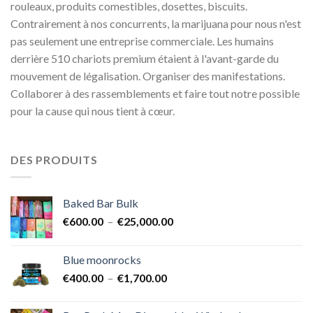
rouleaux, produits comestibles, dosettes, biscuits.
Contrairement à nos concurrents, la marijuana pour nous n'est
pas seulement une entreprise commerciale. Les humains
derrière 510 chariots premium étaient à l'avant-garde du
mouvement de légalisation. Organiser des manifestations.
Collaborer à des rassemblements et faire tout notre possible
pour la cause qui nous tient à cœur.
DES PRODUITS
Baked Bar Bulk
Plage
€
600.00
–
€
25,000.00
de
prix :
Blue moonrocks
€600.00
Plage
€
400.00
–
€
1,700.00
à
de
€25,000.00
prix :