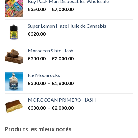
Buy Pack Man Disposables Wholesale
€400.00
Plage
€
350.00
–
€
7,000.00
à
de
€1,700.00
prix :
Super Lemon Haze Huile de Cannabis
€350.00
€
320.00
à
€7,000.00
Moroccan Slate Hash
Plage
€
300.00
–
€
2,000.00
de
prix :
Ice Moonrocks
€300.00
Plage
€
300.00
–
€
1,800.00
à
de
€2,000.00
prix :
MOROCCAN PRIMERO HASH
€300.00
Plage
€
300.00
–
€
2,000.00
à
de
€1,800.00
prix :
€300.00
Produits les mieux notés
à