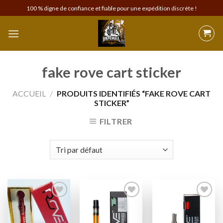
Skip
100 % digne de confiance et fiable pour une expédition discrète !
to
content
fake rove cart sticker
ACCUEIL
/
PRODUITS IDENTIFIÉS “FAKE ROVE CART
STICKER”
FILTRER
Add to
Add to
Add to