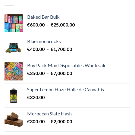
Baked Bar Bulk
Plage
€
600.00
–
€
25,000.00
de
prix :
Blue moonrocks
€600.00
Plage
€
400.00
–
€
1,700.00
à
de
€25,000.00
prix :
Buy Pack Man Disposables Wholesale
€400.00
Plage
€
350.00
–
€
7,000.00
à
de
€1,700.00
prix :
Super Lemon Haze Huile de Cannabis
€350.00
€
320.00
à
€7,000.00
Moroccan Slate Hash
Plage
€
300.00
–
€
2,000.00
de
prix :