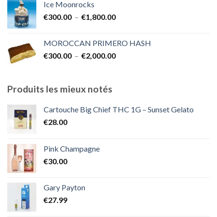
Ice Moonrocks
€300.00
Plage
€
300.00
–
€
1,800.00
à
de
€2,000.00
prix :
MOROCCAN PRIMERO HASH
€300.00
Plage
€
300.00
–
€
2,000.00
à
de
€1,800.00
prix :
€300.00
Produits les mieux notés
à
€2,000.00
Cartouche Big Chief THC 1G – Sunset Gelato
€
28.00
Pink Champagne
€
30.00
Gary Payton
€
27.99