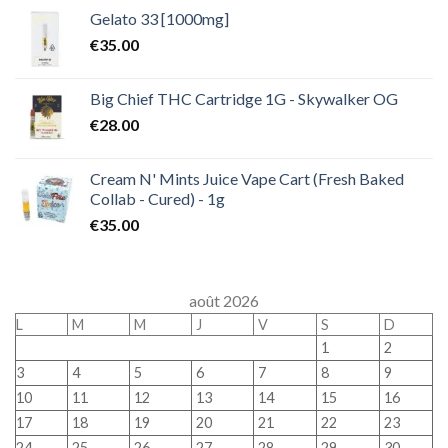
Gelato 33 [1000mg]
€
35.00
Big Chief THC Cartridge 1G - Skywalker OG
€
28.00
Cream N' Mints Juice Vape Cart (Fresh Baked
Collab - Cured) - 1g
€
35.00
août 2026
L
M
M
J
V
S
D
1
2
3
4
5
6
7
8
9
10
11
12
13
14
15
16
17
18
19
20
21
22
23
24
25
26
27
28
29
30