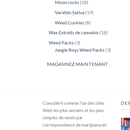
18
Moon rocks
18
produits
19
Variétés Sativa
19
produits
8
Weed Cookies
8
produits
18
Wax Extraits de cannabis
18
produits
3
Weed Packs
3
produits
3
Jungle Boys Weed Packs
3
produits
MAGASINEZ MAINTENANT
Considéré comme l'un des sites
DE
Web les plus anciens et les plus
simples de vente par
correspondance de marijuana en