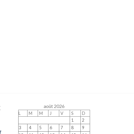
x
août 2026
L
M
M
J
V
S
D
1
2
3
4
5
6
7
8
9
f