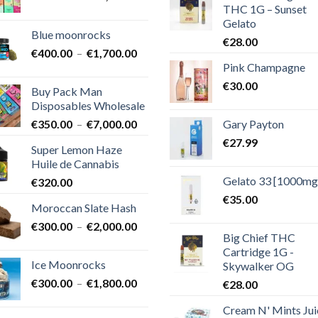
THC 1G – Sunset
de
Gelato
prix :
Blue moonrocks
€600.00
€
28.00
Plage
€
400.00
–
€
1,700.00
à
Pink Champagne
de
€25,000.00
prix :
€
30.00
Buy Pack Man
€400.00
Disposables Wholesale
à
Plage
Gary Payton
€
350.00
–
€
7,000.00
€1,700.00
de
€
27.99
Super Lemon Haze
prix :
Huile de Cannabis
€350.00
Gelato 33 [1000mg
€
320.00
à
€7,000.00
€
35.00
Moroccan Slate Hash
Plage
€
300.00
–
€
2,000.00
Big Chief THC
de
Cartridge 1G -
prix :
Ice Moonrocks
Skywalker OG
€300.00
Plage
€
300.00
–
€
1,800.00
€
28.00
à
de
€2,000.00
Cream N' Mints Jui
prix :