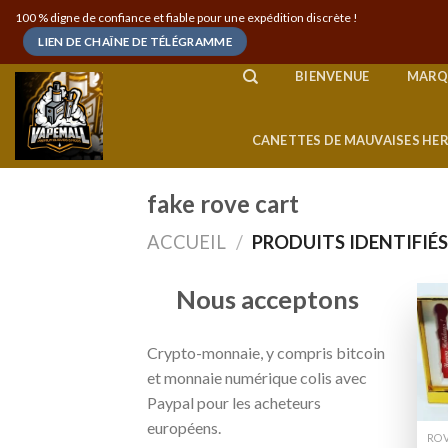
Skip
100 % digne de confiance et fiable pour une expédition discrète !
to
LIEN DE CHAÎNE DE TÉLÉGRAMME
content
BIENVENUE
MARQ
CANETTES DE MAUVAISES HE
fake rove cart
ACCUEIL
/
PRODUITS IDENTIFIÉS
Nous acceptons
Crypto-monnaie, y compris bitcoin
et monnaie numérique colis avec
Paypal pour les acheteurs
européens.