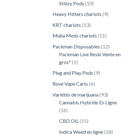
10
Stiiizy Pods
10
produits
9
Heavy Hitters chariots
9
produits
13
KRT chariots
13
produits
11
Muha Meds chariots
11
produits
12
Packman Disposables
12
produits
Packman Live Resin Vente en
1
gros*
1
produit
9
Plug and Play Pods
9
produits
6
Rove Vape Carts
6
produits
93
Variétés de marijuana
93
produits
Cannabis Hybride En Ligne
16
16
produits
15
CBD OIL
15
produits
18
Indica Weed en ligne
18
produits