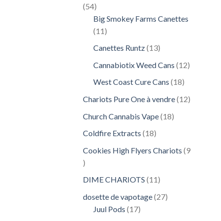
54
54
produits
Big Smokey Farms Canettes
11
11
produits
13
Canettes Runtz
13
produits
12
Cannabiotix Weed Cans
12
produits
18
West Coast Cure Cans
18
produits
12
Chariots Pure One à vendre
12
produits
18
Church Cannabis Vape
18
produits
18
Coldfire Extracts
18
produits
Cookies High Flyers Chariots
9
9
produits
11
DIME CHARIOTS
11
produits
27
dosette de vapotage
27
17
produits
Juul Pods
17
produits