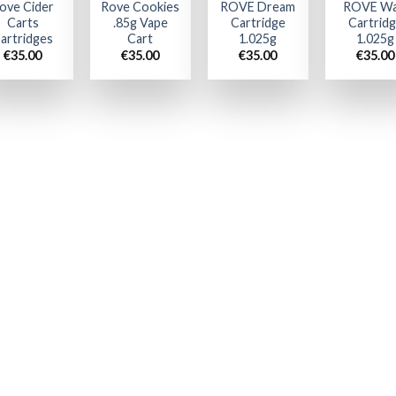
ove Cider
Rove Cookies
ROVE Dream
ROVE Wa
Carts
.85g Vape
Cartridge
Cartrid
artridges
Cart
1.025g
1.025g
€
35.00
€
35.00
€
35.00
€
35.00