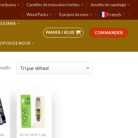
marijuana
Canettes de mauvaises herbes
dosette de vapotage
French
Weed Packs
À propos de nous
▼
RIJUANA
PANIER /
€
0.00
COMMANDER
ROPOS DE NOUS
esults
 to
Add to
list
wishlist
ROVE VAPE CARTS
ROVE VAPE CARTS