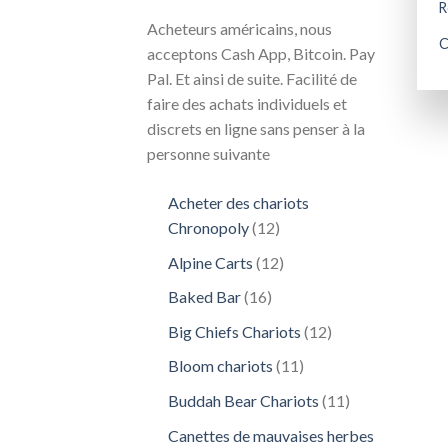
R
Acheteurs américains, nous
C
acceptons Cash App, Bitcoin. Pay
Pal. Et ainsi de suite. Facilité de
faire des achats individuels et
discrets en ligne sans penser à la
personne suivante
Acheter des chariots
12
Chronopoly
12
produits
12
Alpine Carts
12
produits
16
Baked Bar
16
produits
12
Big Chiefs Chariots
12
produits
11
Bloom chariots
11
produits
11
Buddah Bear Chariots
11
produits
Canettes de mauvaises herbes