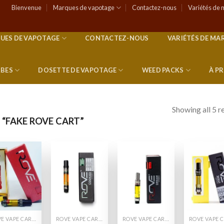
Bienvenue
Marques de vapotage
Contactez-nous
Variétés de 
UES DE VAPOTAGE
CONTACTEZ-NOUS
VARIÉTÉS DE MA
RBES
DOSETTE DE VAPOTAGE
WEED PACKS
À P
Showing all 5 r
 “FAKE ROVE CART”
Add to
Add to
Add to
Add
wishlist
wishlist
wishlist
wish
ROVE VAPE CARTS
ROVE VAPE CARTS
ROVE VAPE CARTS