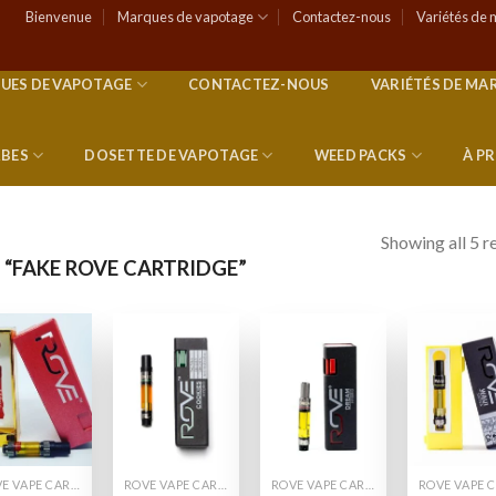
Bienvenue
Marques de vapotage
Contactez-nous
Variétés de 
UES DE VAPOTAGE
CONTACTEZ-NOUS
VARIÉTÉS DE MA
RBES
DOSETTE DE VAPOTAGE
WEED PACKS
À P
Showing all 5 r
 “FAKE ROVE CARTRIDGE”
Add to
Add to
Add to
Add
wishlist
wishlist
wishlist
wish
ROVE VAPE CARTS
ROVE VAPE CARTS
ROVE VAPE CARTS