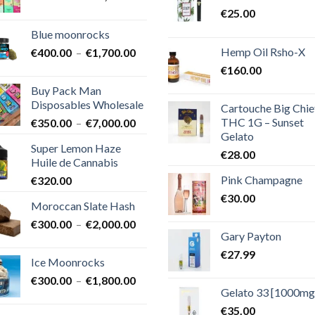
de
€
25.00
prix :
Blue moonrocks
€600.00
Hemp Oil Rsho-X
Plage
€
400.00
–
€
1,700.00
à
de
€25,000.00
€
160.00
prix :
Buy Pack Man
€400.00
Disposables Wholesale
Cartouche Big Chie
à
THC 1G – Sunset
Plage
€
350.00
–
€
7,000.00
€1,700.00
Gelato
de
Super Lemon Haze
prix :
€
28.00
Huile de Cannabis
€350.00
Pink Champagne
€
320.00
à
€7,000.00
€
30.00
Moroccan Slate Hash
Plage
€
300.00
–
€
2,000.00
Gary Payton
de
prix :
€
27.99
Ice Moonrocks
€300.00
Plage
€
300.00
–
€
1,800.00
à
Gelato 33 [1000mg
de
€2,000.00
prix :
€
35.00