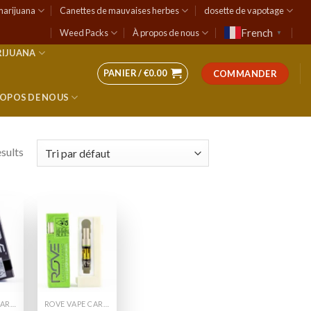
marijuana
Canettes de mauvaises herbes
dosette de vapotage
French
Weed Packs
À propos de nous
▼
RIJUANA
PANIER /
€
0.00
COMMANDER
ROPOS DE NOUS
esults
 to
Add to
list
wishlist
ROVE VAPE CARTS
ROVE VAPE CARTS