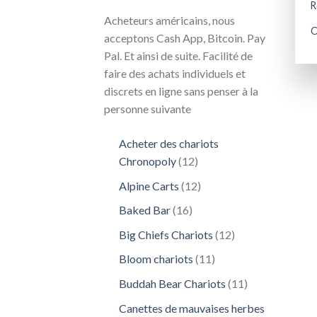
R
Acheteurs américains, nous
C
acceptons Cash App, Bitcoin. Pay
Pal. Et ainsi de suite. Facilité de
faire des achats individuels et
discrets en ligne sans penser à la
personne suivante
Acheter des chariots
12
Chronopoly
12
produits
12
Alpine Carts
12
produits
16
Baked Bar
16
produits
12
Big Chiefs Chariots
12
produits
11
Bloom chariots
11
produits
11
Buddah Bear Chariots
11
produits
Canettes de mauvaises herbes