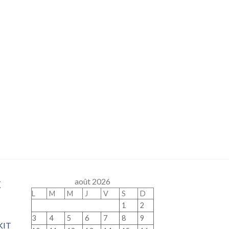
x
août 2026
L
M
M
J
V
S
D
1
2
3
4
5
6
7
8
9
KIT