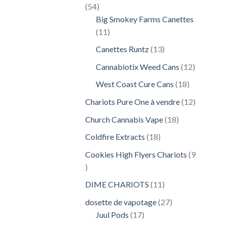
54
54
produits
Big Smokey Farms Canettes
11
11
produits
13
Canettes Runtz
13
produits
12
Cannabiotix Weed Cans
12
produits
18
West Coast Cure Cans
18
produits
12
Chariots Pure One à vendre
12
produits
18
Church Cannabis Vape
18
produits
18
Coldfire Extracts
18
produits
Cookies High Flyers Chariots
9
9
produits
11
DIME CHARIOTS
11
produits
27
dosette de vapotage
27
17
produits
Juul Pods
17
produits