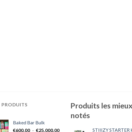
Produits les mieu
S PRODUITS
notés
Baked Bar Bulk
STIIIZY STARTER 
Plage
€
600.00
–
€
25,000.00