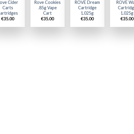
ove Cider
Rove Cookies
ROVE Dream
ROVE Wa
Carts
.85g Vape
Cartridge
Cartrid
artridges
Cart
1.025g
1.025g
€
35.00
€
35.00
€
35.00
€
35.00