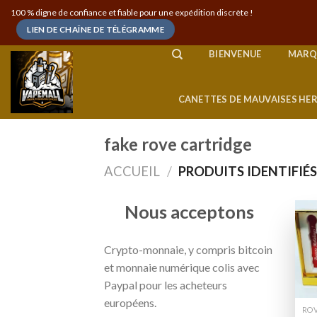
Skip
100 % digne de confiance et fiable pour une expédition discrète !
to
LIEN DE CHAÎNE DE TÉLÉGRAMME
content
BIENVENUE
MARQ
CANETTES DE MAUVAISES HE
fake rove cartridge
ACCUEIL
/
PRODUITS IDENTIFIÉS
Nous acceptons
Crypto-monnaie, y compris bitcoin
et monnaie numérique colis avec
Paypal pour les acheteurs
européens.