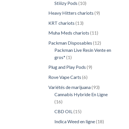
10
Stiiizy Pods
10
produits
9
Heavy Hitters chariots
9
produits
13
KRT chariots
13
produits
11
Muha Meds chariots
11
produits
12
Packman Disposables
12
produits
Packman Live Resin Vente en
1
gros*
1
produit
9
Plug and Play Pods
9
produits
6
Rove Vape Carts
6
produits
93
Variétés de marijuana
93
produits
Cannabis Hybride En Ligne
16
16
produits
15
CBD OIL
15
produits
18
Indica Weed en ligne
18
produits