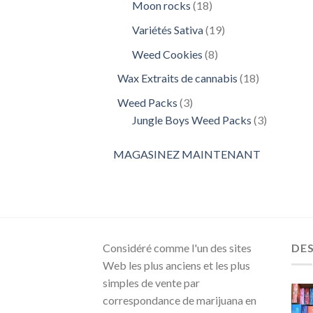
18
Moon rocks
18
produits
19
Variétés Sativa
19
produits
8
Weed Cookies
8
produits
18
Wax Extraits de cannabis
18
produits
3
Weed Packs
3
produits
3
Jungle Boys Weed Packs
3
produits
MAGASINEZ MAINTENANT
Considéré comme l'un des sites
DE
Web les plus anciens et les plus
simples de vente par
correspondance de marijuana en