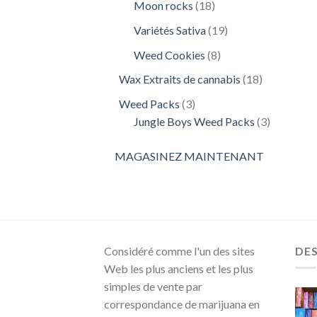
18
Moon rocks
18
produits
19
Variétés Sativa
19
produits
8
Weed Cookies
8
produits
18
Wax Extraits de cannabis
18
produits
3
Weed Packs
3
produits
3
Jungle Boys Weed Packs
3
produits
MAGASINEZ MAINTENANT
Considéré comme l'un des sites
DE
Web les plus anciens et les plus
simples de vente par
correspondance de marijuana en