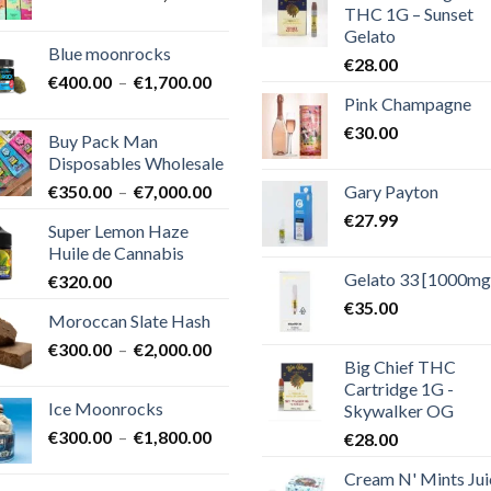
THC 1G – Sunset
de
Gelato
prix :
Blue moonrocks
€600.00
€
28.00
Plage
€
400.00
–
€
1,700.00
à
Pink Champagne
de
€25,000.00
prix :
€
30.00
Buy Pack Man
€400.00
Disposables Wholesale
à
Plage
Gary Payton
€
350.00
–
€
7,000.00
€1,700.00
de
€
27.99
Super Lemon Haze
prix :
Huile de Cannabis
€350.00
Gelato 33 [1000mg
€
320.00
à
€7,000.00
€
35.00
Moroccan Slate Hash
Plage
€
300.00
–
€
2,000.00
Big Chief THC
de
Cartridge 1G -
prix :
Ice Moonrocks
Skywalker OG
€300.00
Plage
€
300.00
–
€
1,800.00
€
28.00
à
de
€2,000.00
Cream N' Mints Jui
prix :