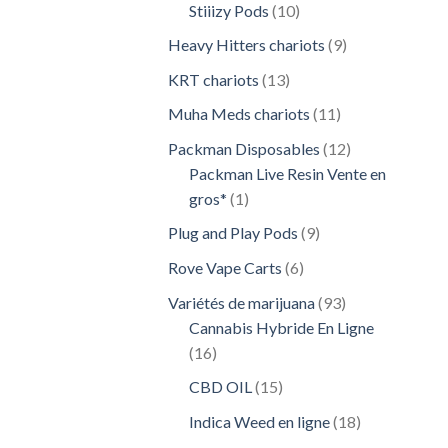
10
Stiiizy Pods
10
produits
9
Heavy Hitters chariots
9
produits
13
KRT chariots
13
produits
11
Muha Meds chariots
11
produits
12
Packman Disposables
12
produits
Packman Live Resin Vente en
1
gros*
1
produit
9
Plug and Play Pods
9
produits
6
Rove Vape Carts
6
produits
93
Variétés de marijuana
93
produits
Cannabis Hybride En Ligne
16
16
produits
15
CBD OIL
15
produits
18
Indica Weed en ligne
18
produits