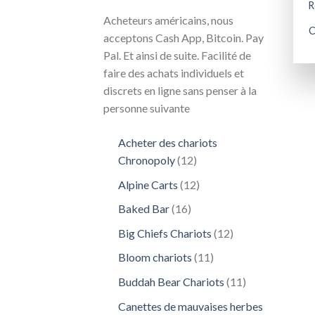
R
Acheteurs américains, nous
C
acceptons Cash App, Bitcoin. Pay
Pal. Et ainsi de suite. Facilité de
faire des achats individuels et
discrets en ligne sans penser à la
personne suivante
Acheter des chariots
12
Chronopoly
12
produits
12
Alpine Carts
12
produits
16
Baked Bar
16
produits
12
Big Chiefs Chariots
12
produits
11
Bloom chariots
11
produits
11
Buddah Bear Chariots
11
produits
Canettes de mauvaises herbes