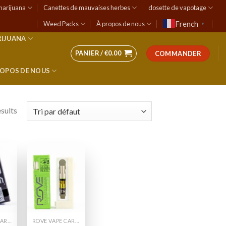
marijuana
Canettes de mauvaises herbes
dosette de vapotage
French
Weed Packs
À propos de nous
▼
RIJUANA
PANIER /
€
0.00
COMMANDER
ROPOS DE NOUS
esults
 to
Add to
list
wishlist
ROVE VAPE CARTS
ROVE VAPE CARTS