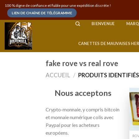
Skip
100 % digne de confiance et fiable pour une expédition discrète !
to
LIEN DE CHAÎNE DE TÉLÉGRAMME
content
BIENVENUE
MARQ
CANETTES DE MAUVAISES HE
fake rove vs real rove
ACCUEIL
/
PRODUITS IDENTIFIÉS
Nous acceptons
Crypto-monnaie, y compris bitcoin
et monnaie numérique colis avec
Paypal pour les acheteurs
européens.