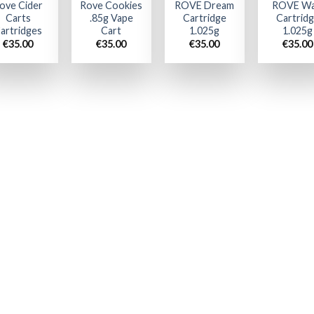
ove Cider
Rove Cookies
ROVE Dream
ROVE Wa
Carts
.85g Vape
Cartridge
Cartrid
artridges
Cart
1.025g
1.025g
€
35.00
€
35.00
€
35.00
€
35.00