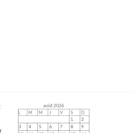
x
août 2026
L
M
M
J
V
S
D
1
2
3
4
5
6
7
8
9
f