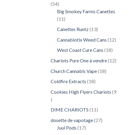
54
54
produits
Big Smokey Farms Canettes
11
11
produits
13
Canettes Runtz
13
produits
12
Cannabiotix Weed Cans
12
produits
18
West Coast Cure Cans
18
produits
12
Chariots Pure One à vendre
12
produits
18
Church Cannabis Vape
18
produits
18
Coldfire Extracts
18
produits
Cookies High Flyers Chariots
9
9
produits
11
DIME CHARIOTS
11
produits
27
dosette de vapotage
27
17
produits
Juul Pods
17
produits