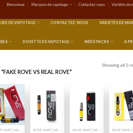
Bienvenue
Marques de vapotage
Contactez-nous
Variétés de 
UES DE VAPOTAGE
CONTACTEZ-NOUS
VARIÉTÉS DE MA
RBES
DOSETTE DE VAPOTAGE
WEED PACKS
À P
Showing all 5 r
 “FAKE ROVE VS REAL ROVE”
Add to
Add to
Add to
Add
wishlist
wishlist
wishlist
wish
ROVE VAPE CARTS
ROVE VAPE CARTS
ROVE VAPE CARTS