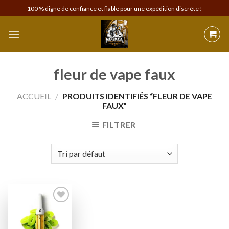
Skip
100 % digne de confiance et fiable pour une expédition discrète !
to
content
fleur de vape faux
ACCUEIL
/
PRODUITS IDENTIFIÉS “FLEUR DE VAPE
FAUX”
FILTRER
Add to