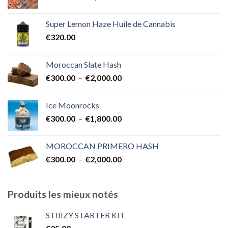
de
€1,700.00
prix :
Super Lemon Haze Huile de Cannabis
€350.00
€
320.00
à
€7,000.00
Moroccan Slate Hash
Plage
€
300.00
–
€
2,000.00
de
prix :
Ice Moonrocks
€300.00
Plage
€
300.00
–
€
1,800.00
à
de
€2,000.00
prix :
MOROCCAN PRIMERO HASH
€300.00
Plage
€
300.00
–
€
2,000.00
à
de
€1,800.00
prix :
€300.00
Produits les mieux notés
à
€2,000.00
STIIIZY STARTER KIT