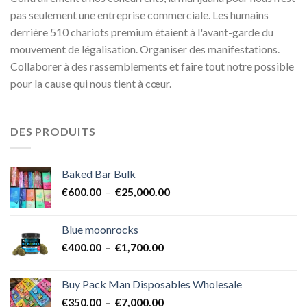
pas seulement une entreprise commerciale. Les humains
derrière 510 chariots premium étaient à l'avant-garde du
mouvement de légalisation. Organiser des manifestations.
Collaborer à des rassemblements et faire tout notre possible
pour la cause qui nous tient à cœur.
DES PRODUITS
Baked Bar Bulk
Plage
€
600.00
–
€
25,000.00
de
prix :
Blue moonrocks
€600.00
Plage
€
400.00
–
€
1,700.00
à
de
€25,000.00
prix :
Buy Pack Man Disposables Wholesale
€400.00
Plage
€
350.00
–
€
7,000.00
à