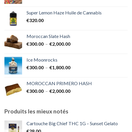
de
€1,700.00
prix :
Super Lemon Haze Huile de Cannabis
€350.00
€
320.00
à
€7,000.00
Moroccan Slate Hash
Plage
€
300.00
–
€
2,000.00
de
prix :
Ice Moonrocks
€300.00
Plage
€
300.00
–
€
1,800.00
à
de
€2,000.00
prix :
MOROCCAN PRIMERO HASH
€300.00
Plage
€
300.00
–
€
2,000.00
à
de
€1,800.00
prix :
€300.00
Produits les mieux notés
à
€2,000.00
Cartouche Big Chief THC 1G – Sunset Gelato
€
28.00