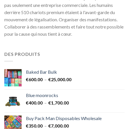
pas seulement une entreprise commerciale. Les humains
derrière 510 chariots premium étaient à l'avant-garde du
mouvement de légalisation. Organiser des manifestations.
Collaborer à des rassemblements et faire tout notre possible
pour la cause qui nous tient à cœur.
DES PRODUITS
Baked Bar Bulk
Plage
€
600.00
–
€
25,000.00
de
prix :
Blue moonrocks
€600.00
Plage
€
400.00
–
€
1,700.00
à
de
€25,000.00
prix :
Buy Pack Man Disposables Wholesale
€400.00
Plage
€
350.00
–
€
7,000.00
à