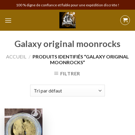
Skip
100 % digne de confiance et fiable pour une expédition discrète !
to
content
Galaxy original moonrocks
ACCUEIL
/
PRODUITS IDENTIFIÉS “GALAXY ORIGINAL
MOONROCKS”
FILTRER
Add to