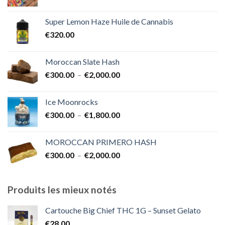
de
€1,700.00
prix :
Super Lemon Haze Huile de Cannabis
€350.00
€
320.00
à
€7,000.00
Moroccan Slate Hash
Plage
€
300.00
–
€
2,000.00
de
prix :
Ice Moonrocks
€300.00
Plage
€
300.00
–
€
1,800.00
à
de
€2,000.00
prix :
MOROCCAN PRIMERO HASH
€300.00
Plage
€
300.00
–
€
2,000.00
à
de
€1,800.00
prix :
€300.00
Produits les mieux notés
à
€2,000.00
Cartouche Big Chief THC 1G – Sunset Gelato
€
28.00