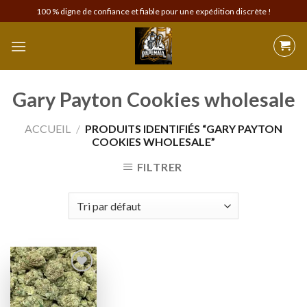
Skip
100 % digne de confiance et fiable pour une expédition discrète !
to
content
Gary Payton Cookies wholesale
ACCUEIL
/
PRODUITS IDENTIFIÉS “GARY PAYTON
COOKIES WHOLESALE”
FILTRER
Add to