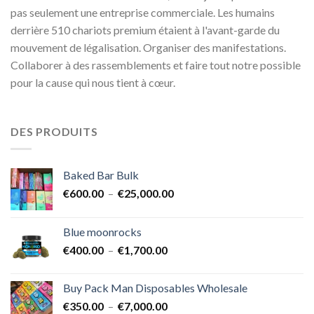
pas seulement une entreprise commerciale. Les humains
derrière 510 chariots premium étaient à l'avant-garde du
mouvement de légalisation. Organiser des manifestations.
Collaborer à des rassemblements et faire tout notre possible
pour la cause qui nous tient à cœur.
DES PRODUITS
Baked Bar Bulk
Plage
€
600.00
–
€
25,000.00
de
prix :
Blue moonrocks
€600.00
Plage
€
400.00
–
€
1,700.00
à
de
€25,000.00
prix :
Buy Pack Man Disposables Wholesale
€400.00
Plage
€
350.00
–
€
7,000.00
à