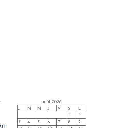
x
août 2026
L
M
M
J
V
S
D
1
2
3
4
5
6
7
8
9
KIT