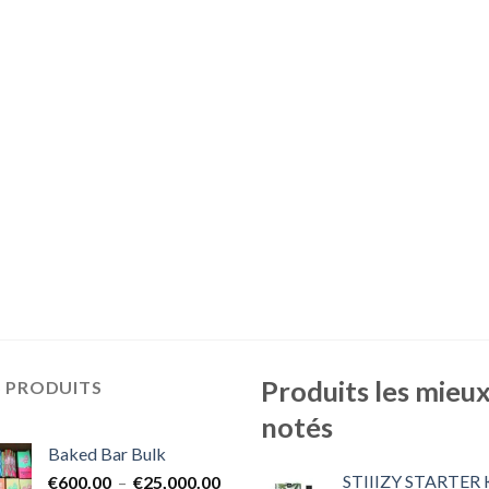
Produits les mieu
S PRODUITS
notés
Baked Bar Bulk
STIIIZY STARTER 
Plage
€
600.00
–
€
25,000.00