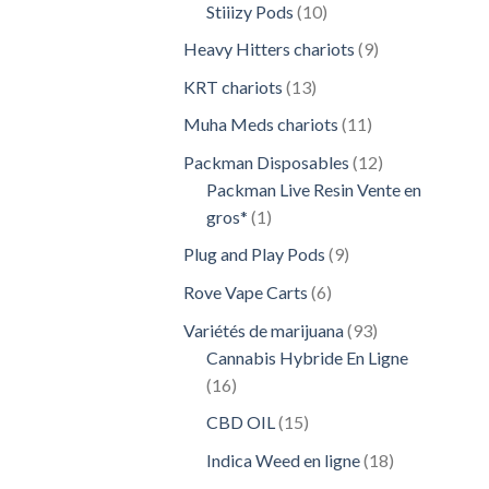
10
Stiiizy Pods
10
produits
9
Heavy Hitters chariots
9
produits
13
KRT chariots
13
produits
11
Muha Meds chariots
11
produits
12
Packman Disposables
12
produits
Packman Live Resin Vente en
1
gros*
1
produit
9
Plug and Play Pods
9
produits
6
Rove Vape Carts
6
produits
93
Variétés de marijuana
93
produits
Cannabis Hybride En Ligne
16
16
produits
15
CBD OIL
15
produits
18
Indica Weed en ligne
18
produits