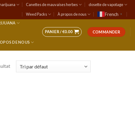
marijuana
Canettes de mauvaises herbes
dosette de vapotage
French
Weed Packs
À propos de nous
▼
RIJUANA
PANIER /
€
0.00
COMMANDER
ROPOS DE NOUS
sultat