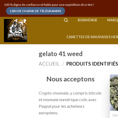
Skip
100 % digne de confiance et fiable pour une expédition discrète !
to
LIEN DE CHAÎNE DE TÉLÉGRAMME
content
BIENVENUE
MARQ
CANETTES DE MAUVAISES HE
gelato 41 weed
ACCUEIL
/
PRODUITS IDENTIFIÉS
Nous acceptons
Crypto-monnaie, y compris bitcoin
et monnaie numérique colis avec
Paypal pour les acheteurs
européens.