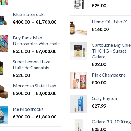
de
€
25.00
prix :
Blue moonrocks
€600.00
Hemp Oil Rsho-X
Plage
€
400.00
–
€
1,700.00
à
de
€25,000.00
€
160.00
prix :
Buy Pack Man
€400.00
Disposables Wholesale
Cartouche Big Chie
à
THC 1G – Sunset
Plage
€
350.00
–
€
7,000.00
€1,700.00
Gelato
de
Super Lemon Haze
prix :
€
28.00
Huile de Cannabis
€350.00
Pink Champagne
€
320.00
à
€7,000.00
€
30.00
Moroccan Slate Hash
Plage
€
300.00
–
€
2,000.00
Gary Payton
de
prix :
€
27.99
Ice Moonrocks
€300.00
Plage
€
300.00
–
€
1,800.00
à
Gelato 33 [1000mg
de
€2,000.00
prix :
€
35.00