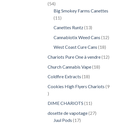
54
54
produits
Big Smokey Farms Canettes
11
11
produits
13
Canettes Runtz
13
produits
12
Cannabiotix Weed Cans
12
produits
18
West Coast Cure Cans
18
produits
12
Chariots Pure One à vendre
12
produits
18
Church Cannabis Vape
18
produits
18
Coldfire Extracts
18
produits
Cookies High Flyers Chariots
9
9
produits
11
DIME CHARIOTS
11
produits
27
dosette de vapotage
27
17
produits
Juul Pods
17
produits