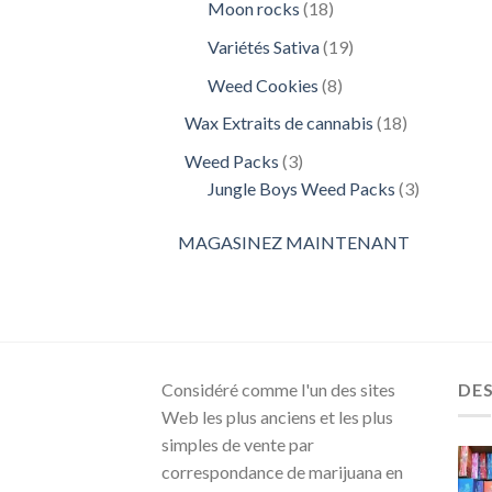
18
Moon rocks
18
produits
19
Variétés Sativa
19
produits
8
Weed Cookies
8
produits
18
Wax Extraits de cannabis
18
produits
3
Weed Packs
3
produits
3
Jungle Boys Weed Packs
3
produits
MAGASINEZ MAINTENANT
Considéré comme l'un des sites
DE
Web les plus anciens et les plus
simples de vente par
correspondance de marijuana en