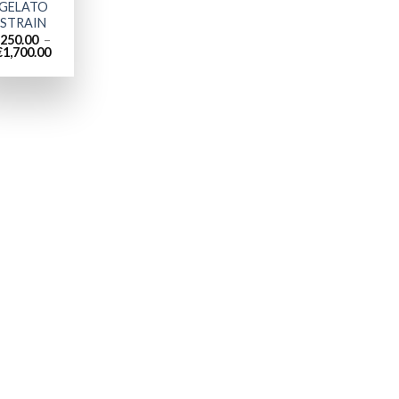
GELATO
STRAIN
250.00
–
Plage
€
1,700.00
de
prix :
€250.00
à
€1,700.00