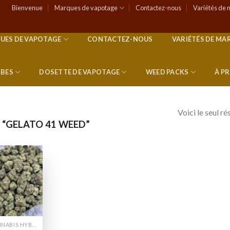
Bienvenue
Marques de vapotage
Contactez-nous
Variétés de 
UES DE VAPOTAGE
CONTACTEZ-NOUS
VARIÉTÉS DE MA
RBES
DOSETTE DE VAPOTAGE
WEED PACKS
À P
Voici le seul ré
 “GELATO 41 WEED”
Add to
wishlist
CANNABIS HYBRIDE EN LIGNE