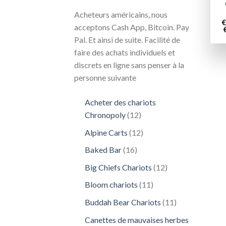
Acheteurs américains, nous
€
acceptons Cash App, Bitcoin. Pay
Pal. Et ainsi de suite. Facilité de
faire des achats individuels et
discrets en ligne sans penser à la
personne suivante
Acheter des chariots
12
Chronopoly
12
produits
12
Alpine Carts
12
produits
16
Baked Bar
16
produits
12
Big Chiefs Chariots
12
produits
11
Bloom chariots
11
produits
11
Buddah Bear Chariots
11
produits
Canettes de mauvaises herbes