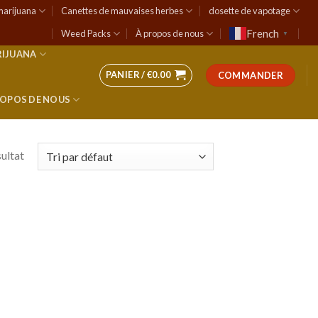
marijuana
Canettes de mauvaises herbes
dosette de vapotage
French
Weed Packs
À propos de nous
▼
RIJUANA
PANIER /
€
0.00
COMMANDER
ROPOS DE NOUS
sultat