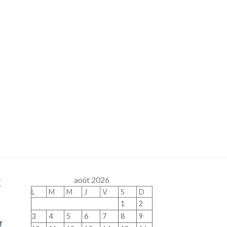
x
août 2026
L
M
M
J
V
S
D
1
2
3
4
5
6
7
8
9
f