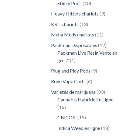
10
Stiiizy Pods
10
produits
9
Heavy Hitters chariots
9
produits
13
KRT chariots
13
produits
11
Muha Meds chariots
11
produits
12
Packman Disposables
12
produits
Packman Live Resin Vente en
1
gros*
1
produit
9
Plug and Play Pods
9
produits
6
Rove Vape Carts
6
produits
93
Variétés de marijuana
93
produits
Cannabis Hybride En Ligne
16
16
produits
15
CBD OIL
15
produits
18
Indica Weed en ligne
18
produits