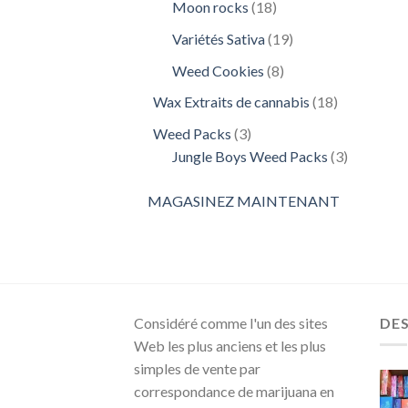
18
Moon rocks
18
produits
19
Variétés Sativa
19
produits
8
Weed Cookies
8
produits
18
Wax Extraits de cannabis
18
produits
3
Weed Packs
3
produits
3
Jungle Boys Weed Packs
3
produits
MAGASINEZ MAINTENANT
Considéré comme l'un des sites
DE
Web les plus anciens et les plus
simples de vente par
correspondance de marijuana en