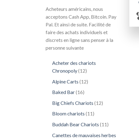
Acheteurs américains, nous
€
acceptons Cash App, Bitcoin. Pay
Pal. Et ainsi de suite. Facilité de
faire des achats individuels et
discrets en ligne sans penser à la
personne suivante
Acheter des chariots
12
Chronopoly
12
produits
12
Alpine Carts
12
produits
16
Baked Bar
16
produits
12
Big Chiefs Chariots
12
produits
11
Bloom chariots
11
produits
11
Buddah Bear Chariots
11
produits
Canettes de mauvaises herbes