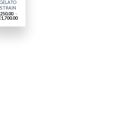
GELATO
STRAIN
250.00
–
Plage
€
1,700.00
de
prix :
€250.00
à
€1,700.00