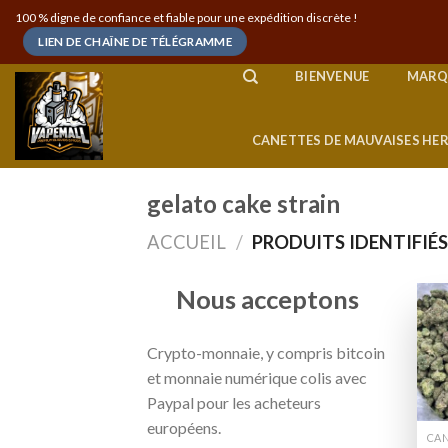
Skip
100 % digne de confiance et fiable pour une expédition discrète !
to
LIEN DE CHAÎNE DE TÉLÉGRAMME
content
BIENVENUE
MARQ
CANETTES DE MAUVAISES HE
gelato cake strain
ACCUEIL
/
PRODUITS IDENTIFIÉS
Nous acceptons
Crypto-monnaie, y compris bitcoin
et monnaie numérique colis avec
Paypal pour les acheteurs
européens.