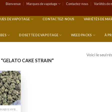
Bienvenue
Marques de vapotage
Contactez-nous
Variétés de 
UES DE VAPOTAGE
CONTACTEZ-NOUS
VARIÉTÉS DE MA
RBES
DOSETTE DE VAPOTAGE
WEED PACKS
À P
Voici le seul ré
 “GELATO CAKE STRAIN”
Add to
wishlist
CANNABIS HYBRIDE EN LIGNE