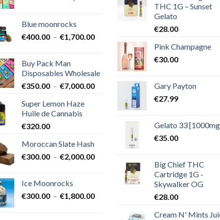
THC 1G – Sunset
de
Gelato
prix :
Blue moonrocks
€600.00
€
28.00
Plage
€
400.00
–
€
1,700.00
à
Pink Champagne
de
€25,000.00
prix :
€
30.00
Buy Pack Man
€400.00
Disposables Wholesale
à
Plage
Gary Payton
€
350.00
–
€
7,000.00
€1,700.00
de
€
27.99
Super Lemon Haze
prix :
Huile de Cannabis
€350.00
Gelato 33 [1000mg
€
320.00
à
€7,000.00
€
35.00
Moroccan Slate Hash
Plage
€
300.00
–
€
2,000.00
Big Chief THC
de
Cartridge 1G -
prix :
Ice Moonrocks
Skywalker OG
€300.00
Plage
€
300.00
–
€
1,800.00
€
28.00
à
de
€2,000.00
Cream N' Mints Jui
prix :