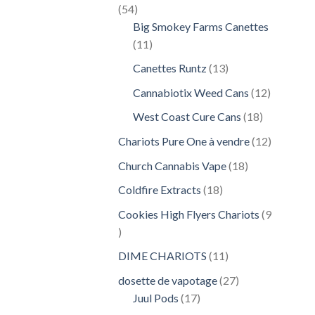
54
54
produits
Big Smokey Farms Canettes
11
11
produits
13
Canettes Runtz
13
produits
12
Cannabiotix Weed Cans
12
produits
18
West Coast Cure Cans
18
produits
12
Chariots Pure One à vendre
12
produits
18
Church Cannabis Vape
18
produits
18
Coldfire Extracts
18
produits
Cookies High Flyers Chariots
9
9
produits
11
DIME CHARIOTS
11
produits
27
dosette de vapotage
27
17
produits
Juul Pods
17
produits