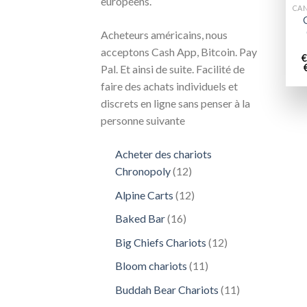
européens.
Acheteurs américains, nous
acceptons Cash App, Bitcoin. Pay
€
Pal. Et ainsi de suite. Facilité de
faire des achats individuels et
discrets en ligne sans penser à la
personne suivante
Acheter des chariots
12
Chronopoly
12
produits
12
Alpine Carts
12
produits
16
Baked Bar
16
produits
12
Big Chiefs Chariots
12
produits
11
Bloom chariots
11
produits
11
Buddah Bear Chariots
11
produits