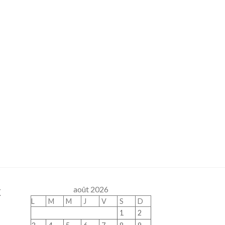
x
août 2026
L
M
M
J
V
S
D
1
2