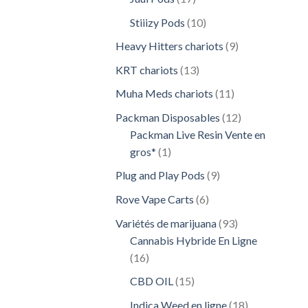
produits
10
Stiiizy Pods
10
produits
9
Heavy Hitters chariots
9
produits
13
KRT chariots
13
produits
11
Muha Meds chariots
11
produits
12
Packman Disposables
12
produits
Packman Live Resin Vente en
1
gros*
1
produit
9
Plug and Play Pods
9
produits
6
Rove Vape Carts
6
produits
93
Variétés de marijuana
93
produits
Cannabis Hybride En Ligne
16
16
produits
15
CBD OIL
15
produits
18
Indica Weed en ligne
18