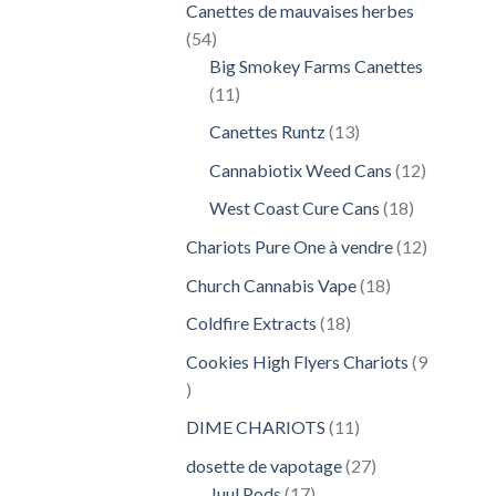
Canettes de mauvaises herbes
54
54
produits
Big Smokey Farms Canettes
11
11
produits
13
Canettes Runtz
13
produits
12
Cannabiotix Weed Cans
12
produits
18
West Coast Cure Cans
18
produits
12
Chariots Pure One à vendre
12
produits
18
Church Cannabis Vape
18
produits
18
Coldfire Extracts
18
produits
Cookies High Flyers Chariots
9
9
produits
11
DIME CHARIOTS
11
produits
27
dosette de vapotage
27
17
produits
Juul Pods
17