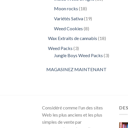
produits
18
Moon rocks
18
produits
19
Variétés Sativa
19
produits
8
Weed Cookies
8
produits
18
Wax Extraits de cannabis
18
produits
3
Weed Packs
3
produits
3
Jungle Boys Weed Packs
3
produits
MAGASINEZ MAINTENANT
Considéré comme l'un des sites
DE
Web les plus anciens et les plus
simples de vente par