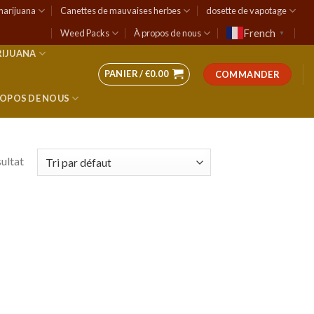
marijuana
Canettes de mauvaises herbes
dosette de vapotage
French
Weed Packs
À propos de nous
▼
RIJUANA
PANIER /
€
0.00
COMMANDER
ROPOS DE NOUS
sultat