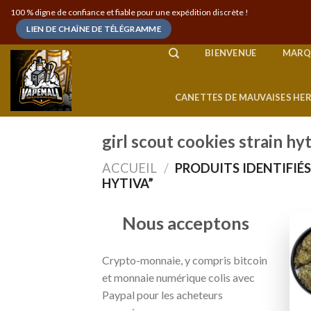
Skip
100 % digne de confiance et fiable pour une expédition discrète !
to
LIEN DE CHAÎNE DE TÉLÉGRAMME
content
BIENVENUE
MARQ
CANETTES DE MAUVAISES HE
girl scout cookies strain hy
ACCUEIL
/
PRODUITS IDENTIFIÉS
HYTIVA”
Nous acceptons
Crypto-monnaie, y compris bitcoin
et monnaie numérique colis avec
Paypal pour les acheteurs