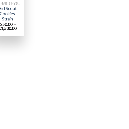
CANNABIS HYBRIDE EN LIGNE
Girl Scout
Cookies
Strain
250.00
–
Plage
€
1,500.00
de
prix :
€250.00
à
€1,500.00