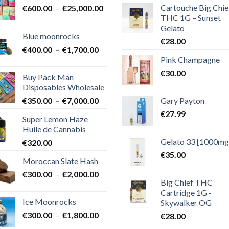
Cartouche Big Chie
Plage
€
600.00
–
€
25,000.00
THC 1G – Sunset
de
Gelato
prix :
Blue moonrocks
€600.00
€
28.00
Plage
€
400.00
–
€
1,700.00
à
Pink Champagne
de
€25,000.00
prix :
€
30.00
Buy Pack Man
€400.00
Disposables Wholesale
à
Plage
Gary Payton
€
350.00
–
€
7,000.00
€1,700.00
de
€
27.99
Super Lemon Haze
prix :
Huile de Cannabis
€350.00
Gelato 33 [1000mg
€
320.00
à
€7,000.00
€
35.00
Moroccan Slate Hash
Plage
€
300.00
–
€
2,000.00
Big Chief THC
de
Cartridge 1G -
prix :
Ice Moonrocks
Skywalker OG
€300.00
Plage
€
300.00
–
€
1,800.00
€
28.00
à
de
€2,000.00