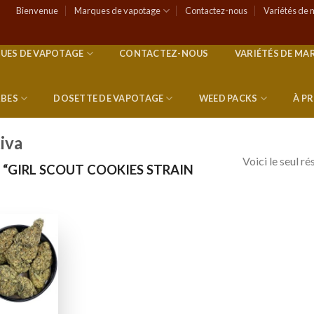
Bienvenue
Marques de vapotage
Contactez-nous
Variétés de 
UES DE VAPOTAGE
CONTACTEZ-NOUS
VARIÉTÉS DE MA
RBES
DOSETTE DE VAPOTAGE
WEED PACKS
À P
tiva
Voici le seul ré
 “GIRL SCOUT COOKIES STRAIN
Add to
wishlist