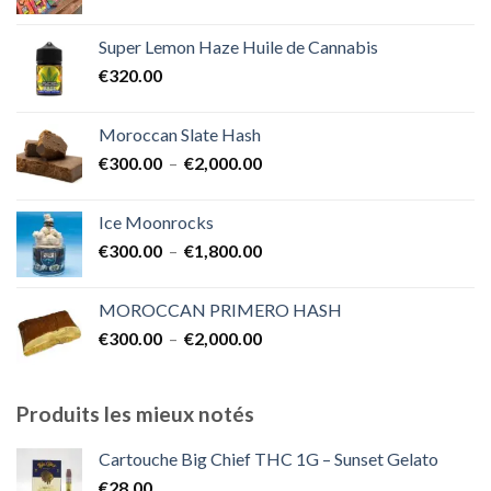
de
€1,700.00
prix :
Super Lemon Haze Huile de Cannabis
€350.00
€
320.00
à
€7,000.00
Moroccan Slate Hash
Plage
€
300.00
–
€
2,000.00
de
prix :
Ice Moonrocks
€300.00
Plage
€
300.00
–
€
1,800.00
à
de
€2,000.00
prix :
MOROCCAN PRIMERO HASH
€300.00
Plage
€
300.00
–
€
2,000.00
à
de
€1,800.00
prix :
€300.00
Produits les mieux notés
à
€2,000.00
Cartouche Big Chief THC 1G – Sunset Gelato
€
28.00