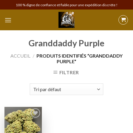
Skip
100 % digne de confiance et fiable pour une expédition discrète !
to
content
Granddaddy Purple
ACCUEIL
/
PRODUITS IDENTIFIÉS “GRANDDADDY
PURPLE”
FILTRER
Add to