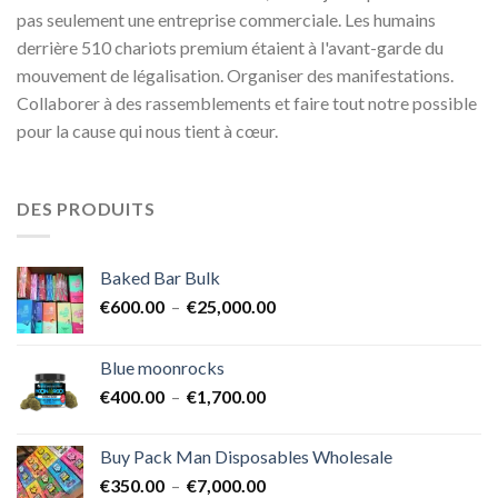
pas seulement une entreprise commerciale. Les humains
derrière 510 chariots premium étaient à l'avant-garde du
mouvement de légalisation. Organiser des manifestations.
Collaborer à des rassemblements et faire tout notre possible
pour la cause qui nous tient à cœur.
DES PRODUITS
Baked Bar Bulk
Plage
€
600.00
–
€
25,000.00
de
prix :
Blue moonrocks
€600.00
Plage
€
400.00
–
€
1,700.00
à
de
€25,000.00
prix :
Buy Pack Man Disposables Wholesale
€400.00
Plage
€
350.00
–
€
7,000.00
à