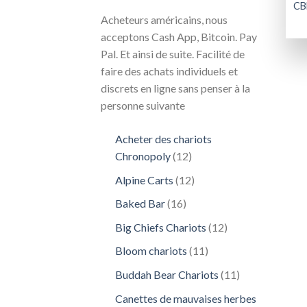
CB
Acheteurs américains, nous
acceptons Cash App, Bitcoin. Pay
Pal. Et ainsi de suite. Facilité de
faire des achats individuels et
discrets en ligne sans penser à la
personne suivante
Acheter des chariots
12
Chronopoly
12
produits
12
Alpine Carts
12
produits
16
Baked Bar
16
produits
12
Big Chiefs Chariots
12
produits
11
Bloom chariots
11
produits
11
Buddah Bear Chariots
11
produits
Canettes de mauvaises herbes