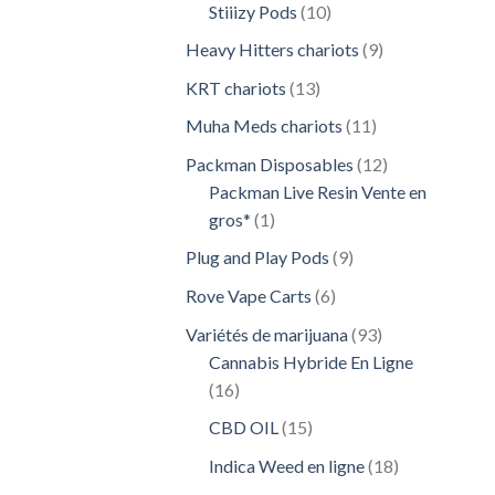
10
Stiiizy Pods
10
produits
9
Heavy Hitters chariots
9
produits
13
KRT chariots
13
produits
11
Muha Meds chariots
11
produits
12
Packman Disposables
12
produits
Packman Live Resin Vente en
1
gros*
1
produit
9
Plug and Play Pods
9
produits
6
Rove Vape Carts
6
produits
93
Variétés de marijuana
93
produits
Cannabis Hybride En Ligne
16
16
produits
15
CBD OIL
15
produits
18
Indica Weed en ligne
18
produits