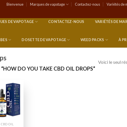
Bienvenue
Marques de vapotage
Contactez-nous
Variétés de 
UES DE VAPOTAGE
CONTACTEZ-NOUS
VARIÉTÉS DE MA
RBES
DOSETTE DE VAPOTAGE
WEED PACKS
À P
ops
Voici le seul ré
 “HOW DO YOU TAKE CBD OIL DROPS”
Add to
wishlist
CBD OIL