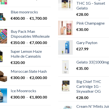
THC 1G – Sunset
de
Gelato
prix :
Blue moonrocks
€600.00
€
28.00
Plage
€
400.00
–
€
1,700.00
à
Pink Champagne
de
€25,000.00
prix :
€
30.00
Buy Pack Man
€400.00
Disposables Wholesale
à
Plage
Gary Payton
€
350.00
–
€
7,000.00
€1,700.00
de
€
27.99
Super Lemon Haze
prix :
Huile de Cannabis
€350.00
Gelato 33 [1000mg
€
320.00
à
€7,000.00
€
35.00
Moroccan Slate Hash
Plage
€
300.00
–
€
2,000.00
Big Chief THC
de
Cartridge 1G -
prix :
Ice Moonrocks
Skywalker OG
€300.00
Plage
€
300.00
–
€
1,800.00
€
28.00
à
de
€2,000.00
Cream N' Mints Jui
prix :