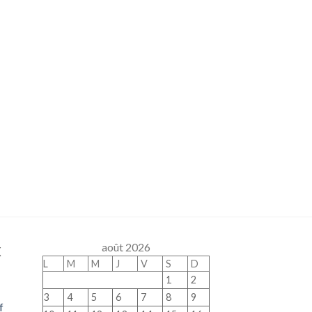
x
août 2026
L
M
M
J
V
S
D
1
2
3
4
5
6
7
8
9
f