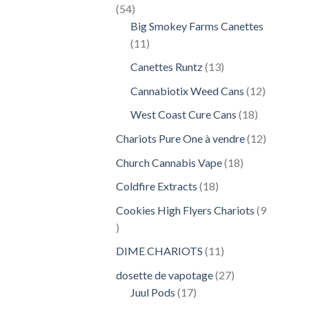
54
54
produits
Big Smokey Farms Canettes
11
11
produits
13
Canettes Runtz
13
produits
12
Cannabiotix Weed Cans
12
produits
18
West Coast Cure Cans
18
produits
12
Chariots Pure One à vendre
12
produits
18
Church Cannabis Vape
18
produits
18
Coldfire Extracts
18
produits
Cookies High Flyers Chariots
9
9
produits
11
DIME CHARIOTS
11
produits
27
dosette de vapotage
27
17
produits
Juul Pods
17
produits