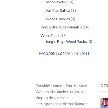
18
Moon rocks
18
produits
19
Variétés Sativa
19
produits
8
Weed Cookies
8
produits
18
Wax Extraits de cannabis
18
produits
3
Weed Packs
3
produits
3
Jungle Boys Weed Packs
3
produits
MAGASINEZ MAINTENANT
Considéré comme l'un des sites
DE
Web les plus anciens et les plus
simples de vente par
correspondance de marijuana en