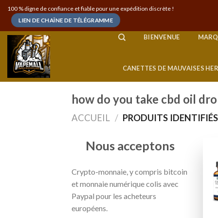
Skip
100 % digne de confiance et fiable pour une expédition discrète !
to
LIEN DE CHAÎNE DE TÉLÉGRAMME
content
BIENVENUE
MARQ
CANETTES DE MAUVAISES HE
how do you take cbd oil dr
ACCUEIL
/
PRODUITS IDENTIFIÉS
Nous acceptons
Crypto-monnaie, y compris bitcoin
et monnaie numérique colis avec
Paypal pour les acheteurs
européens.