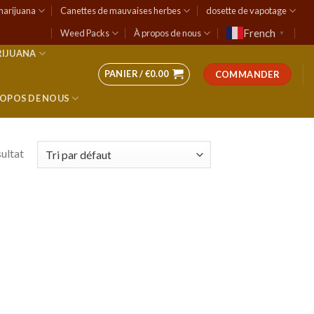
marijuana
Canettes de mauvaises herbes
dosette de vapotage
French
Weed Packs
À propos de nous
▼
RIJUANA
PANIER /
€
0.00
COMMANDER
ROPOS DE NOUS
sultat