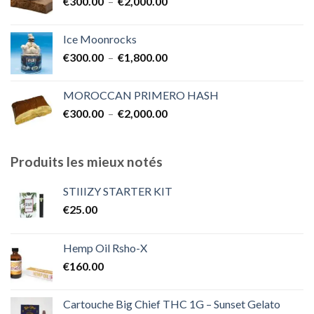
Plage
€
300.00
–
€
2,000.00
de
prix :
Ice Moonrocks
€300.00
Plage
€
300.00
–
€
1,800.00
à
de
€2,000.00
prix :
MOROCCAN PRIMERO HASH
€300.00
Plage
€
300.00
–
€
2,000.00
à
de
€1,800.00
prix :
€300.00
Produits les mieux notés
à
€2,000.00
STIIIZY STARTER KIT
€
25.00
Hemp Oil Rsho-X
€
160.00
Cartouche Big Chief THC 1G – Sunset Gelato