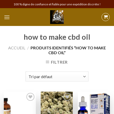
Skip
100 % digne de confiance et fiable pour une expédition discrète !
to
content
how to make cbd oil
ACCUEIL
/
PRODUITS IDENTIFIÉS “HOW TO MAKE
CBD OIL”
FILTRER
Add to
Add to
Add to