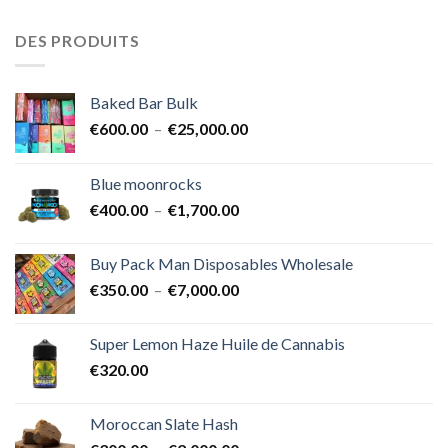
DES PRODUITS
Baked Bar Bulk
Plage
€
600.00
–
€
25,000.00
de
prix :
Blue moonrocks
€600.00
Plage
€
400.00
–
€
1,700.00
à
de
€25,000.00
prix :
Buy Pack Man Disposables Wholesale
€400.00
Plage
€
350.00
–
€
7,000.00
à
de
€1,700.00
prix :
Super Lemon Haze Huile de Cannabis
€350.00
€
320.00
à
€7,000.00
Moroccan Slate Hash