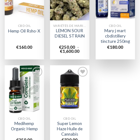
wishlist
wishlist
wishlist
CBD OIL
VARIÉTÉS DE MARIJUANA
CBD OIL
LEMON SOUR
Mary j mart
Hemp Oil Rsho-X
DIESEL STRAIN
cbdistillery
tincture 250mg
€
160.00
€
250.00
–
€
180.00
Plage
€
1,600.00
de
prix :
€250.00
à
€1,600.00
Add to
Add to
wishlist
wishlist
CBD OIL
CBD OIL
Medihemp
Super Lemon
Organic Hemp
Haze Huile de
Cannabis
€
250.00
€
320.00