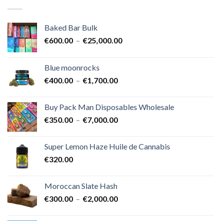
Baked Bar Bulk
Plage
€
600.00
–
€
25,000.00
de
prix :
Blue moonrocks
€600.00
Plage
€
400.00
–
€
1,700.00
à
de
€25,000.00
prix :
Buy Pack Man Disposables Wholesale
€400.00
Plage
€
350.00
–
€
7,000.00
à
de
€1,700.00
prix :
Super Lemon Haze Huile de Cannabis
€350.00
€
320.00
à
€7,000.00
Moroccan Slate Hash
Plage
€
300.00
–
€
2,000.00
de
prix :