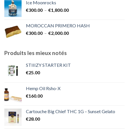
Ice Moonrocks
€300.00
Plage
€
300.00
–
€
1,800.00
à
de
€2,000.00
prix :
MOROCCAN PRIMERO HASH
€300.00
Plage
€
300.00
–
€
2,000.00
à
de
€1,800.00
prix :
€300.00
Produits les mieux notés
à
€2,000.00
STIIIZY STARTER KIT
€
25.00
Hemp Oil Rsho-X
€
160.00
Cartouche Big Chief THC 1G – Sunset Gelato
€
28.00