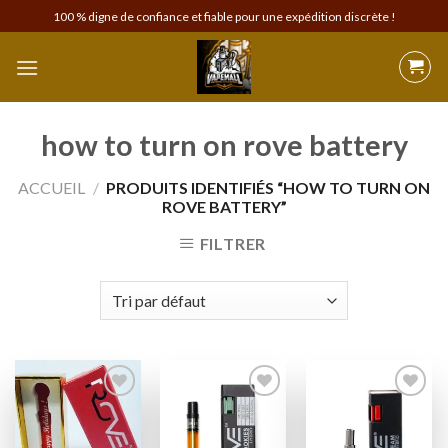
Skip
100 % digne de confiance et fiable pour une expédition discrète !
to
content
how to turn on rove battery
ACCUEIL
/
PRODUITS IDENTIFIÉS “HOW TO TURN ON
ROVE BATTERY”
FILTRER
Add to
Add to
Add to