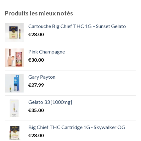
prix :
€300.00
Produits les mieux notés
à
€2,000.00
Cartouche Big Chief THC 1G – Sunset Gelato
€
28.00
Pink Champagne
€
30.00
Gary Payton
€
27.99
Gelato 33 [1000mg]
€
35.00
Big Chief THC Cartridge 1G - Skywalker OG
€
28.00