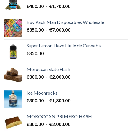
€600.00
Plage
€
400.00
–
€
1,700.00
à
de
€25,000.00
prix :
Buy Pack Man Disposables Wholesale
€400.00
Plage
€
350.00
–
€
7,000.00
à
de
€1,700.00
prix :
Super Lemon Haze Huile de Cannabis
€350.00
€
320.00
à
€7,000.00
Moroccan Slate Hash
Plage
€
300.00
–
€
2,000.00
de
prix :
Ice Moonrocks
€300.00
Plage
€
300.00
–
€
1,800.00
à
de
€2,000.00
prix :
MOROCCAN PRIMERO HASH
€300.00
Plage
€
300.00
–
€
2,000.00
à
de
€1,800.00