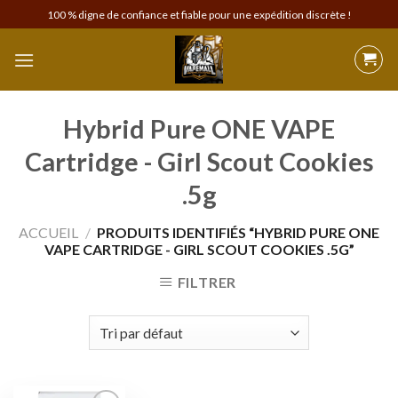
Skip
100 % digne de confiance et fiable pour une expédition discrète !
to
content
Hybrid Pure ONE VAPE
Cartridge - Girl Scout Cookies
.5g
ACCUEIL
/
PRODUITS IDENTIFIÉS “HYBRID PURE ONE
VAPE CARTRIDGE - GIRL SCOUT COOKIES .5G”
FILTRER