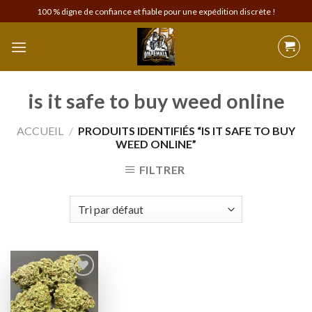
Skip
100 % digne de confiance et fiable pour une expédition discrète !
to
content
is it safe to buy weed online
ACCUEIL
/
PRODUITS IDENTIFIÉS “IS IT SAFE TO BUY
WEED ONLINE”
FILTRER
Add to