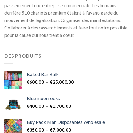
pas seulement une entreprise commerciale. Les humains
derrière 510 chariots premium étaient à l'avant-garde du
mouvement de légalisation. Organiser des manifestations.
Collaborer à des rassemblements et faire tout notre possible
pour la cause qui nous tient à cœur.
DES PRODUITS
Baked Bar Bulk
Plage
€
600.00
–
€
25,000.00
de
prix :
Blue moonrocks
€600.00
Plage
€
400.00
–
€
1,700.00
à
de
€25,000.00
prix :
Buy Pack Man Disposables Wholesale
€400.00
Plage
€
350.00
–
€
7,000.00
à