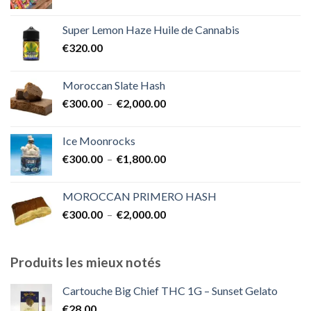
de
€1,700.00
prix :
Super Lemon Haze Huile de Cannabis
€350.00
€
320.00
à
€7,000.00
Moroccan Slate Hash
Plage
€
300.00
–
€
2,000.00
de
prix :
Ice Moonrocks
€300.00
Plage
€
300.00
–
€
1,800.00
à
de
€2,000.00
prix :
MOROCCAN PRIMERO HASH
€300.00
Plage
€
300.00
–
€
2,000.00
à
de
€1,800.00
prix :
€300.00
Produits les mieux notés
à
€2,000.00
Cartouche Big Chief THC 1G – Sunset Gelato
€
28.00