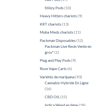
produits
10
Stiiizy Pods
10
produits
9
Heavy Hitters chariots
9
produits
13
KRT chariots
13
produits
11
Muha Meds chariots
11
produits
12
Packman Disposables
12
produits
Packman Live Resin Vente en
1
gros*
1
produit
9
Plug and Play Pods
9
produits
6
Rove Vape Carts
6
produits
93
Variétés de marijuana
93
produits
Cannabis Hybride En Ligne
16
16
produits
15
CBD OIL
15
produits
18
Indica Weed en ligne
18