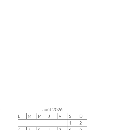
x
août 2026
L
M
M
J
V
S
D
1
2