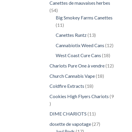
Canettes de mauvaises herbes
54
54
produits
Big Smokey Farms Canettes
11
11
produits
13
Canettes Runtz
13
produits
12
Cannabiotix Weed Cans
12
produits
18
West Coast Cure Cans
18
produits
12
Chariots Pure One à vendre
12
produits
18
Church Cannabis Vape
18
produits
18
Coldfire Extracts
18
produits
Cookies High Flyers Chariots
9
9
produits
11
DIME CHARIOTS
11
produits
27
dosette de vapotage
27
17
produits
Juul Pods
17