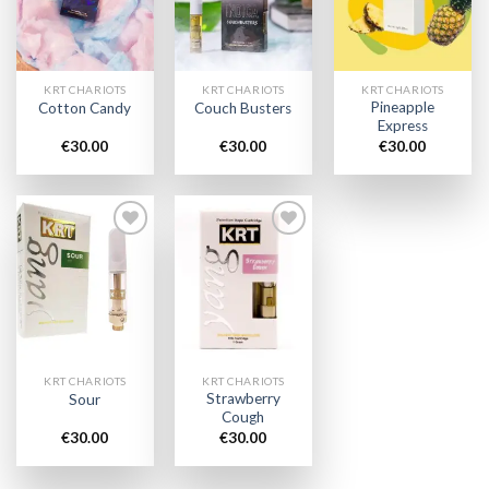
wishlist
wishlist
wishlist
KRT CHARIOTS
KRT CHARIOTS
KRT CHARIOTS
Pineapple
Cotton Candy
Couch Busters
Express
€
30.00
€
30.00
€
30.00
Add to
Add to
wishlist
wishlist
KRT CHARIOTS
KRT CHARIOTS
Strawberry
Sour
Cough
€
30.00
€
30.00