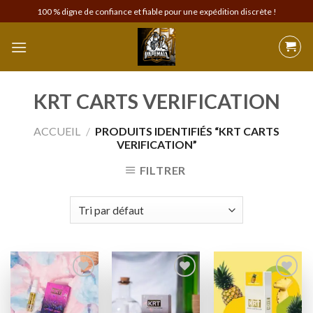
Skip
100 % digne de confiance et fiable pour une expédition discrète !
to
content
KRT CARTS VERIFICATION
ACCUEIL
/
PRODUITS IDENTIFIÉS “KRT CARTS
VERIFICATION”
FILTRER
Add to
Add to
Add to