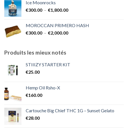
Ice Moonrocks
€300.00
Plage
€
300.00
–
€
1,800.00
à
de
€2,000.00
prix :
MOROCCAN PRIMERO HASH
€300.00
Plage
€
300.00
–
€
2,000.00
à
de
€1,800.00
prix :
€300.00
Produits les mieux notés
à
€2,000.00
STIIIZY STARTER KIT
€
25.00
Hemp Oil Rsho-X
€
160.00
Cartouche Big Chief THC 1G – Sunset Gelato
€
28.00