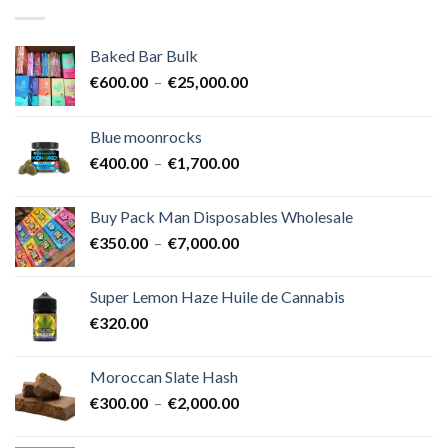
Baked Bar Bulk
Plage
€
600.00
–
€
25,000.00
de
prix :
Blue moonrocks
€600.00
Plage
€
400.00
–
€
1,700.00
à
de
€25,000.00
prix :
Buy Pack Man Disposables Wholesale
€400.00
Plage
€
350.00
–
€
7,000.00
à
de
€1,700.00
prix :
Super Lemon Haze Huile de Cannabis
€350.00
€
320.00
à
€7,000.00
Moroccan Slate Hash
Plage
€
300.00
–
€
2,000.00
de
prix :