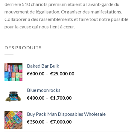
derrière 510 chariots premium étaient à l'avant-garde du
mouvement de légalisation. Organiser des manifestations.
Collaborer à des rassemblements et faire tout notre possible
pour la cause qui nous tient à cœur.
DES PRODUITS
Baked Bar Bulk
Plage
€
600.00
–
€
25,000.00
de
prix :
Blue moonrocks
€600.00
Plage
€
400.00
–
€
1,700.00
à
de
€25,000.00
prix :
Buy Pack Man Disposables Wholesale
€400.00
Plage
€
350.00
–
€
7,000.00
à
de
€1,700.00
prix :