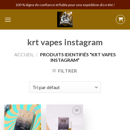
Skip
100 % digne de confiance et fiable pour une expédition discrète !
to
content
krt vapes instagram
ACCUEIL
/
PRODUITS IDENTIFIÉS “KRT VAPES
INSTAGRAM”
FILTRER
Add to
Add to