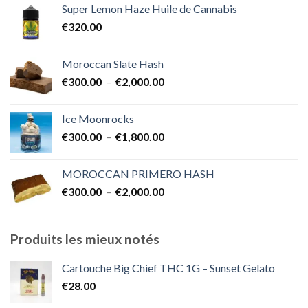
Super Lemon Haze Huile de Cannabis
€350.00
€
320.00
à
€7,000.00
Moroccan Slate Hash
Plage
€
300.00
–
€
2,000.00
de
prix :
Ice Moonrocks
€300.00
Plage
€
300.00
–
€
1,800.00
à
de
€2,000.00
prix :
MOROCCAN PRIMERO HASH
€300.00
Plage
€
300.00
–
€
2,000.00
à
de
€1,800.00
prix :
€300.00
Produits les mieux notés
à
€2,000.00
Cartouche Big Chief THC 1G – Sunset Gelato
€
28.00