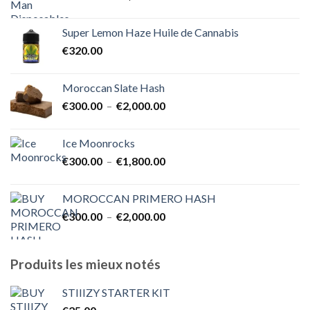
de
€1,700.00
prix :
Super Lemon Haze Huile de Cannabis
€350.00
€
320.00
à
€7,000.00
Moroccan Slate Hash
Plage
€
300.00
–
€
2,000.00
de
prix :
Ice Moonrocks
€300.00
Plage
€
300.00
–
€
1,800.00
à
de
€2,000.00
prix :
MOROCCAN PRIMERO HASH
€300.00
Plage
€
300.00
–
€
2,000.00
à
de
€1,800.00
prix :
€300.00
Produits les mieux notés
à
€2,000.00
STIIIZY STARTER KIT