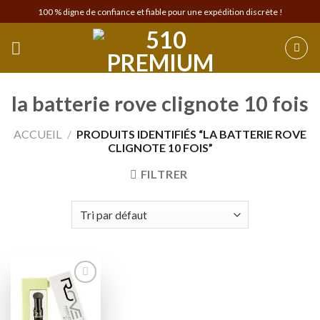
Skip
100 % digne de confiance et fiable pour une expédition discrète !
to
content
la batterie rove clignote 10 fois
ACCUEIL
/
PRODUITS IDENTIFIÉS “LA BATTERIE ROVE
CLIGNOTE 10 FOIS”
FILTRER
Add to