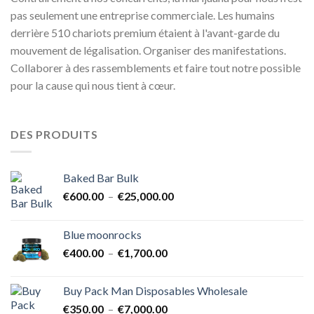
pas seulement une entreprise commerciale. Les humains
derrière 510 chariots premium étaient à l'avant-garde du
mouvement de légalisation. Organiser des manifestations.
Collaborer à des rassemblements et faire tout notre possible
pour la cause qui nous tient à cœur.
DES PRODUITS
Baked Bar Bulk
Plage
€
600.00
–
€
25,000.00
de
prix :
Blue moonrocks
€600.00
Plage
€
400.00
–
€
1,700.00
à
de
€25,000.00
prix :
Buy Pack Man Disposables Wholesale
€400.00
Plage
€
350.00
–
€
7,000.00
à